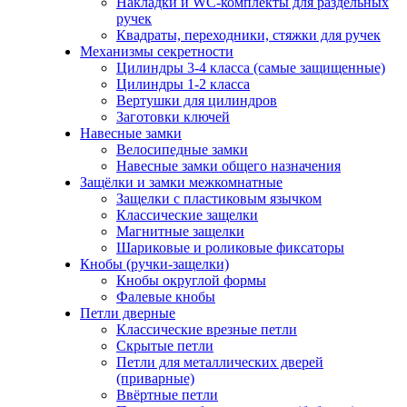
Накладки и WC-комплекты для раздельных
ручек
Квадраты, переходники, стяжки для ручек
Механизмы секретности
Цилиндры 3-4 класса (самые защищенные)
Цилиндры 1-2 класса
Вертушки для цилиндров
Заготовки ключей
Навесные замки
Велосипедные замки
Навесные замки общего назначения
Защёлки и замки межкомнатные
Защелки с пластиковым язычком
Классические защелки
Магнитные защелки
Шариковые и роликовые фиксаторы
Кнобы (ручки-защелки)
Кнобы округлой формы
Фалевые кнобы
Петли дверные
Классические врезные петли
Скрытые петли
Петли для металлических дверей
(приварные)
Ввёртные петли