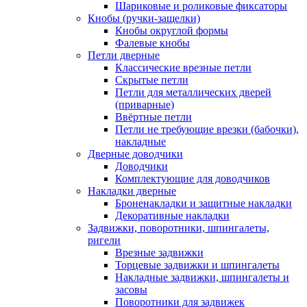
Шариковые и роликовые фиксаторы
Кнобы (ручки-защелки)
Кнобы округлой формы
Фалевые кнобы
Петли дверные
Классические врезные петли
Скрытые петли
Петли для металлических дверей
(приварные)
Ввёртные петли
Петли не требующие врезки (бабочки),
накладные
Дверные доводчики
Доводчики
Комплектующие для доводчиков
Накладки дверные
Броненакладки и защитные накладки
Декоративные накладки
Задвижки, поворотники, шпингалеты,
ригели
Врезные задвижки
Торцевые задвижки и шпингалеты
Накладные задвижки, шпингалеты и
засовы
Поворотники для задвижек