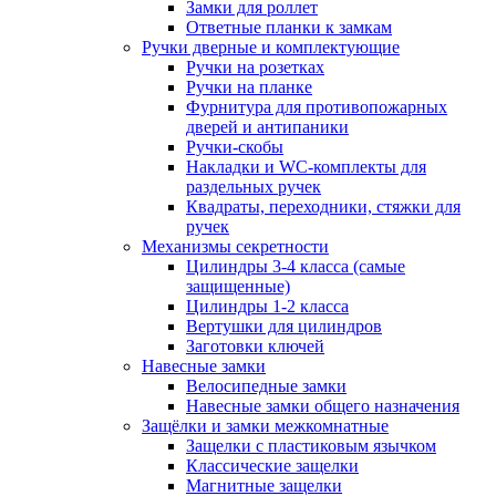
Замки для роллет
Ответные планки к замкам
Ручки дверные и комплектующие
Ручки на розетках
Ручки на планке
Фурнитура для противопожарных
дверей и антипаники
Ручки-скобы
Накладки и WC-комплекты для
раздельных ручек
Квадраты, переходники, стяжки для
ручек
Механизмы секретности
Цилиндры 3-4 класса (самые
защищенные)
Цилиндры 1-2 класса
Вертушки для цилиндров
Заготовки ключей
Навесные замки
Велосипедные замки
Навесные замки общего назначения
Защёлки и замки межкомнатные
Защелки с пластиковым язычком
Классические защелки
Магнитные защелки