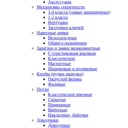
Аксессуары
Механизмы секретности
3-4 класса (самые защищенные)
1-2 класса
Вертушки
Заготовки ключей
Навесные замки
Велосипедные
Общего назначения
Защёлки и замки межкомнатные
С пластиковым язычком
Классические
Магнитные
Шариковые и роликовые
Кнобы (ручки-защелки)
Округлой формы
Фалевые
Петли
Классические врезные
Скрытые
Приварные
Ввёртные
Накладные, бабочки
Доводчики
Доводчики