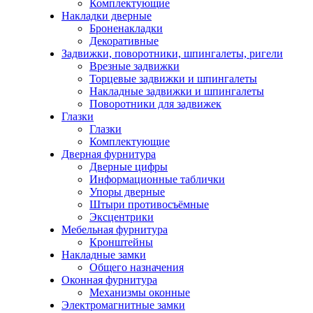
Комплектующие
Накладки дверные
Броненакладки
Декоративные
Задвижки, поворотники, шпингалеты, ригели
Врезные задвижки
Торцевые задвижки и шпингалеты
Накладные задвижки и шпингалеты
Поворотники для задвижек
Глазки
Глазки
Комплектующие
Дверная фурнитура
Дверные цифры
Информационные таблички
Упоры дверные
Штыри противосъёмные
Эксцентрики
Мебельная фурнитура
Кронштейны
Накладные замки
Общего назначения
Оконная фурнитура
Механизмы оконные
Электромагнитные замки