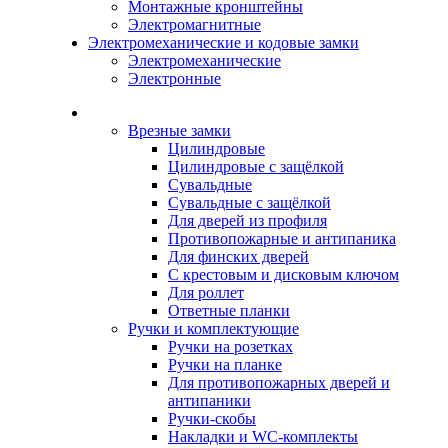
Монтажные кронштейны
Электромагнитные
Электромеханические и кодовые замки
Электромеханические
Электронные
Каталог
Врезные замки
Цилиндровые
Цилиндровые с защёлкой
Сувальдные
Сувальдные с защёлкой
Для дверей из профиля
Противопожарные и антипаника
Для финских дверей
С крестовым и дисковым ключом
Для роллет
Ответные планки
Ручки и комплектующие
Ручки на розетках
Ручки на планке
Для противопожарных дверей и
антипаники
Ручки-скобы
Накладки и WC-комплекты