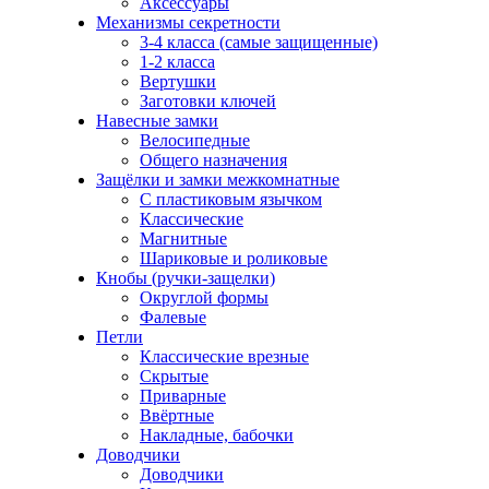
Аксессуары
Механизмы секретности
3-4 класса (самые защищенные)
1-2 класса
Вертушки
Заготовки ключей
Навесные замки
Велосипедные
Общего назначения
Защёлки и замки межкомнатные
С пластиковым язычком
Классические
Магнитные
Шариковые и роликовые
Кнобы (ручки-защелки)
Округлой формы
Фалевые
Петли
Классические врезные
Скрытые
Приварные
Ввёртные
Накладные, бабочки
Доводчики
Доводчики