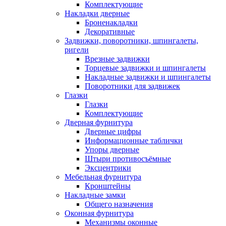
Комплектующие
Накладки дверные
Броненакладки
Декоративные
Задвижки, поворотники, шпингалеты,
ригели
Врезные задвижки
Торцевые задвижки и шпингалеты
Накладные задвижки и шпингалеты
Поворотники для задвижек
Глазки
Глазки
Комплектующие
Дверная фурнитура
Дверные цифры
Информационные таблички
Упоры дверные
Штыри противосъёмные
Эксцентрики
Мебельная фурнитура
Кронштейны
Накладные замки
Общего назначения
Оконная фурнитура
Механизмы оконные