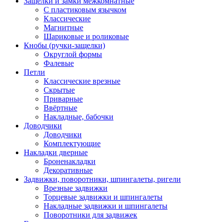
Защёлки и замки межкомнатные
С пластиковым язычком
Классические
Магнитные
Шариковые и роликовые
Кнобы (ручки-защелки)
Округлой формы
Фалевые
Петли
Классические врезные
Скрытые
Приварные
Ввёртные
Накладные, бабочки
Доводчики
Доводчики
Комплектующие
Накладки дверные
Броненакладки
Декоративные
Задвижки, поворотники, шпингалеты, ригели
Врезные задвижки
Торцевые задвижки и шпингалеты
Накладные задвижки и шпингалеты
Поворотники для задвижек