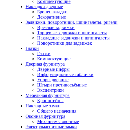
Комплектующие
Накладки дверные
Броненакладки
Декоративные
Задвижки, поворотники, шпингалеты, ригели
Врезные задвижки
Торцевые задвижки и шпингалеты
Накладные задвижки и шпингалеты
Поворотники для задвижек
Глазки
Глазки
Комплектующие
Дверная фурнитура
Дверные цифры
Информационные таблички
Упоры дверные
Штыри противосъёмные
Эксцентрики
Мебельная фурнитура
Кронштейны
Накладные замки
Общего назначения
Оконная фурнитура
Механизмы оконные
Электромагнитные замки