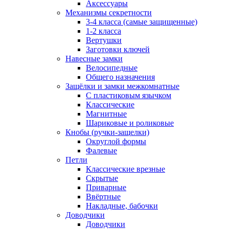
Аксессуары
Механизмы секретности
3-4 класса (самые защищенные)
1-2 класса
Вертушки
Заготовки ключей
Навесные замки
Велосипедные
Общего назначения
Защёлки и замки межкомнатные
С пластиковым язычком
Классические
Магнитные
Шариковые и роликовые
Кнобы (ручки-защелки)
Округлой формы
Фалевые
Петли
Классические врезные
Скрытые
Приварные
Ввёртные
Накладные, бабочки
Доводчики
Доводчики