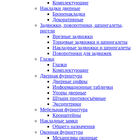
Комплектующие
Накладки дверные
Броненакладки
Декоративные
Задвижки, поворотники, шпингалеты,
ригели
Врезные задвижки
Торцевые задвижки и шпингалеты
Накладные задвижки и шпингалеты
Поворотники для задвижек
Глазки
Глазки
Комплектующие
Дверная фурнитура
Дверные цифры
Информационные таблички
Упоры дверные
Штыри противосъёмные
Эксцентрики
Мебельная фурнитура
Кронштейны
Накладные замки
Общего назначения
Оконная фурнитура
Механизмы оконные