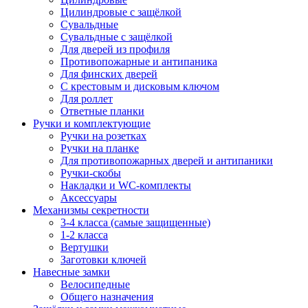
Цилиндровые с защёлкой
Сувальдные
Сувальдные с защёлкой
Для дверей из профиля
Противопожарные и антипаника
Для финских дверей
С крестовым и дисковым ключом
Для роллет
Ответные планки
Ручки и комплектующие
Ручки на розетках
Ручки на планке
Для противопожарных дверей и антипаники
Ручки-скобы
Накладки и WC-комплекты
Аксессуары
Механизмы секретности
3-4 класса (самые защищенные)
1-2 класса
Вертушки
Заготовки ключей
Навесные замки
Велосипедные
Общего назначения