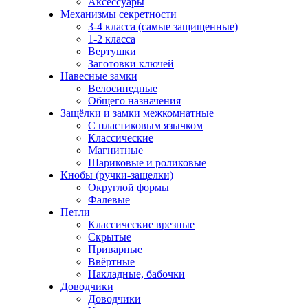
Аксессуары
Механизмы секретности
3-4 класса (самые защищенные)
1-2 класса
Вертушки
Заготовки ключей
Навесные замки
Велосипедные
Общего назначения
Защёлки и замки межкомнатные
С пластиковым язычком
Классические
Магнитные
Шариковые и роликовые
Кнобы (ручки-защелки)
Округлой формы
Фалевые
Петли
Классические врезные
Скрытые
Приварные
Ввёртные
Накладные, бабочки
Доводчики
Доводчики