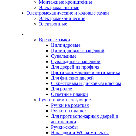
Монтажные кронштейны
Электромагнитные
Электромеханические и кодовые замки
Электромеханические
Электронные
Каталог
Врезные замки
Цилиндровые
Цилиндровые с защёлкой
Сувальдные
Сувальдные с защёлкой
Для дверей из профиля
Противопожарные и антипаника
Для финских дверей
С крестовым и дисковым ключом
Для роллет
Ответные планки
Ручки и комплектующие
Ручки на розетках
Ручки на планке
Для противопожарных дверей и
антипаники
Ручки-скобы
Накладки и WC-комплекты