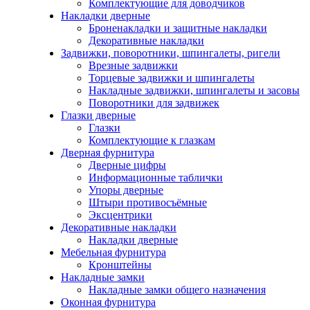
Комплектующие для доводчиков
Накладки дверные
Броненакладки и защитные накладки
Декоративные накладки
Задвижки, поворотники, шпингалеты, ригели
Врезные задвижки
Торцевые задвижки и шпингалеты
Накладные задвижки, шпингалеты и засовы
Поворотники для задвижек
Глазки дверные
Глазки
Комплектующие к глазкам
Дверная фурнитура
Дверные цифры
Информационные таблички
Упоры дверные
Штыри противосъёмные
Эксцентрики
Декоративные накладки
Накладки дверные
Мебельная фурнитура
Кронштейны
Накладные замки
Накладные замки общего назначения
Оконная фурнитура