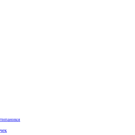
нтипаники
чек