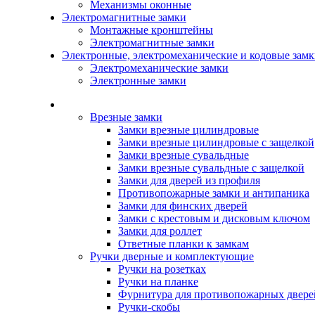
Механизмы оконные
Электромагнитные замки
Монтажные кронштейны
Электромагнитные замки
Электронные, электромеханические и кодовые зам
Электромеханические замки
Электронные замки
Каталог
Врезные замки
Замки врезные цилиндровые
Замки врезные цилиндровые с защелкой
Замки врезные сувальдные
Замки врезные сувальдные с защелкой
Замки для дверей из профиля
Противопожарные замки и антипаника
Замки для финских дверей
Замки с крестовым и дисковым ключом
Замки для роллет
Ответные планки к замкам
Ручки дверные и комплектующие
Ручки на розетках
Ручки на планке
Фурнитура для противопожарных двере
Ручки-скобы