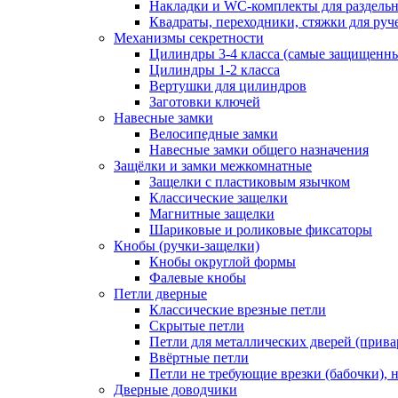
Накладки и WC-комплекты для раздель
Квадраты, переходники, стяжки для руч
Механизмы секретности
Цилиндры 3-4 класса (самые защищенн
Цилиндры 1-2 класса
Вертушки для цилиндров
Заготовки ключей
Навесные замки
Велосипедные замки
Навесные замки общего назначения
Защёлки и замки межкомнатные
Защелки с пластиковым язычком
Классические защелки
Магнитные защелки
Шариковые и роликовые фиксаторы
Кнобы (ручки-защелки)
Кнобы округлой формы
Фалевые кнобы
Петли дверные
Классические врезные петли
Скрытые петли
Петли для металлических дверей (прив
Ввёртные петли
Петли не требующие врезки (бабочки), 
Дверные доводчики