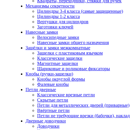
Квадраты, переходники, стяжки для ручек
Механизмы секретности
Цилиндры 3-4 класса (самые защищенные)
Цилиндры 1-2 класса
Вертушки для цилиндров
Заготовки ключей
Навесные замки
Велосипедные замки
Навесные замки общего назначения
Защёлки и замки межкомнатные
Защелки с пластиковым язычком
Классические защелки
Магнитные защелки
Шариковые и роликовые фиксаторы
Кнобы (ручки-защелки)
Кнобы округлой формы
Фалевые кнобы
Петли дверные
Классические врезные петли
Скрытые петли
Петли для металлических дверей (приварные)
Ввёртные петли
Петли не требующие врезки (бабочки), накла
Дверные доводчики
Доводчики