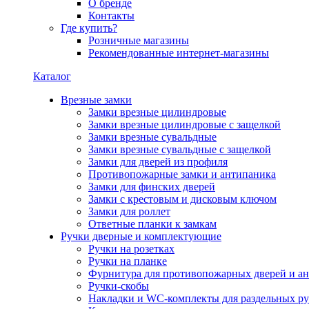
О бренде
Контакты
Где купить?
Розничные магазины
Рекомендованные интернет-магазины
Каталог
Врезные замки
Замки врезные цилиндровые
Замки врезные цилиндровые с защелкой
Замки врезные сувальдные
Замки врезные сувальдные с защелкой
Замки для дверей из профиля
Противопожарные замки и антипаника
Замки для финских дверей
Замки с крестовым и дисковым ключом
Замки для роллет
Ответные планки к замкам
Ручки дверные и комплектующие
Ручки на розетках
Ручки на планке
Фурнитура для противопожарных дверей и а
Ручки-скобы
Накладки и WC-комплекты для раздельных ру