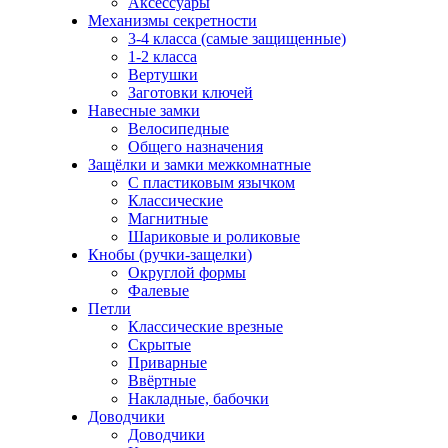
Аксессуары
Механизмы секретности
3-4 класса (самые защищенные)
1-2 класса
Вертушки
Заготовки ключей
Навесные замки
Велосипедные
Общего назначения
Защёлки и замки межкомнатные
С пластиковым язычком
Классические
Магнитные
Шариковые и роликовые
Кнобы (ручки-защелки)
Округлой формы
Фалевые
Петли
Классические врезные
Скрытые
Приварные
Ввёртные
Накладные, бабочки
Доводчики
Доводчики