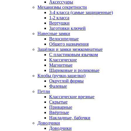
Аксессуары
Механизмы секретности
3-4 класса (самые защищенные)
1-2 класса
Вертушки
Заготовки ключей
Навесные замки
Велосипедные
Общего назначения
Защёлки и замки межкомнатные
С пластиковым язычком
Классические
Магнитные
Шариковые и роликовые
Кнобы (ручки-защелки)
Округлой формы
Фалевые
Петли
Классические врезные
Скрытые
Приварные
Ввёртные
Накладные, бабочки
Доводчики
Доводчики