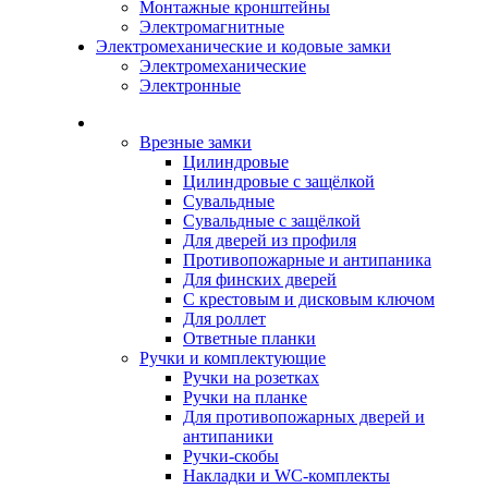
Монтажные кронштейны
Электромагнитные
Электромеханические и кодовые замки
Электромеханические
Электронные
Каталог
Врезные замки
Цилиндровые
Цилиндровые с защёлкой
Сувальдные
Сувальдные с защёлкой
Для дверей из профиля
Противопожарные и антипаника
Для финских дверей
С крестовым и дисковым ключом
Для роллет
Ответные планки
Ручки и комплектующие
Ручки на розетках
Ручки на планке
Для противопожарных дверей и
антипаники
Ручки-скобы
Накладки и WC-комплекты