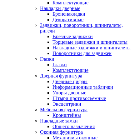
Комплектующие
Накладки дверные
Броненакладки
Декоративные
Задвижки, поворотники, шпингалеты,
ригели
Врезные задвижки
Торцевые задвижки и шпингалеты
Накладные задвижки и шпингалеты
Поворотники для задвижек
Глазки
Глазки
Комплектующие
Дверная фурнитура
Дверные цифры
Информационные таблички
Упоры дверные
Штыри противосъёмные
Эксцентрики
Мебельная фурнитура
Кронштейны
Накладные замки
Общего назначения
Оконная фурнитура
Механизмы оконные