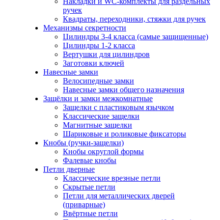
Накладки и WC-комплекты для раздельных
ручек
Квадраты, переходники, стяжки для ручек
Механизмы секретности
Цилиндры 3-4 класса (самые защищенные)
Цилиндры 1-2 класса
Вертушки для цилиндров
Заготовки ключей
Навесные замки
Велосипедные замки
Навесные замки общего назначения
Защёлки и замки межкомнатные
Защелки с пластиковым язычком
Классические защелки
Магнитные защелки
Шариковые и роликовые фиксаторы
Кнобы (ручки-защелки)
Кнобы округлой формы
Фалевые кнобы
Петли дверные
Классические врезные петли
Скрытые петли
Петли для металлических дверей
(приварные)
Ввёртные петли