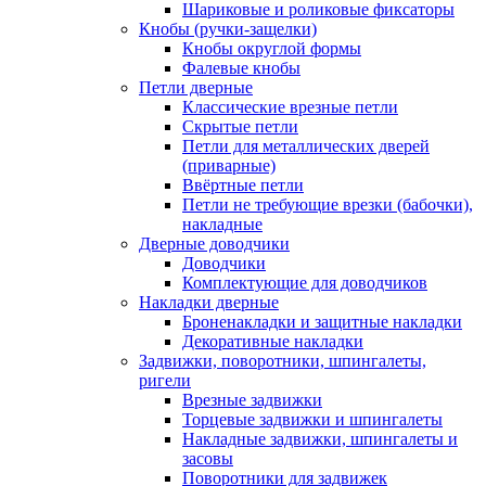
Шариковые и роликовые фиксаторы
Кнобы (ручки-защелки)
Кнобы округлой формы
Фалевые кнобы
Петли дверные
Классические врезные петли
Скрытые петли
Петли для металлических дверей
(приварные)
Ввёртные петли
Петли не требующие врезки (бабочки),
накладные
Дверные доводчики
Доводчики
Комплектующие для доводчиков
Накладки дверные
Броненакладки и защитные накладки
Декоративные накладки
Задвижки, поворотники, шпингалеты,
ригели
Врезные задвижки
Торцевые задвижки и шпингалеты
Накладные задвижки, шпингалеты и
засовы
Поворотники для задвижек