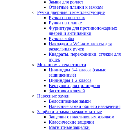
Замки для роллет
Ответные планки к замкам
Ручки дверные и комплектующие
Ручки на розетках
Ручки на планке
Фурнитура для противопожарных
дверей и антипаники
Ручки-скобы
Накладки и WC-комплекты для
раздельных ручек
Квадраты, переходники, стяжки для
ручек
Механизмы секретности
Цилиндры 3-4 класса (самые
защищенные)
Цилиндры 1-2 класса
Вертушки для цилиндров
Заготовки ключей
Навесные замки
Велосипедные замки
Навесные замки общего назначения
Защёлки и замки межкомнатные
Защелки с пластиковым язычком
Классические защелки
Магнитные защелки