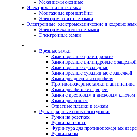
Механизмы оконные
Электромагнитные замки
Монтажные кронштейны
Электромагнитные замки
Электронные, электромеханические и кодовые зам
Электромеханические замки
Электронные замки
Каталог
Врезные замки
Замки врезные цилиндровые
Замки врезные цилиндровые с защелкой
Замки врезные сувальдные
Замки врезные сувальдные с защелкой
Замки для дверей из профиля
Противопожарные замки и антипаника
Замки для финских дверей
Замки с крестовым и дисковым ключом
Замки для роллет
Ответные планки к замкам
Ручки дверные и комплектующие
Ручки на розетках
Ручки на планке
Фурнитура для противопожарных двере
Ручки-скобы