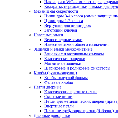
Накладки и WC-комплекты для раздель
Квадраты, переходники, стяжки для руч
Механизмы секретности
Цилиндры 3-4 класса (самые защищенн
Цилиндры 1-2 класса
Вертушки для цилиндров
Заготовки ключей
Навесные замки
Велосипедные замки
Навесные замки общего назначения
Защёлки и замки межкомнатные
Защелки с пластиковым язычком
Классические защелки
Магнитные защелки
Шариковые и роликовые фиксаторы
Кнобы (ручки-защелки)
Кнобы округлой формы
Фалевые кнобы
Петли дверные
Классические врезные петли
Скрытые петли
Петли для металлических дверей (прив
Ввёртные петли
Петли не требующие врезки (бабочки), 
Дверные доводчики