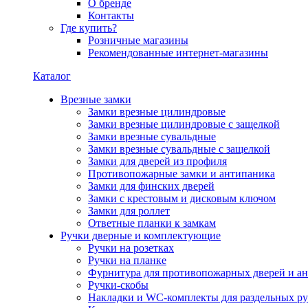
О бренде
Контакты
Где купить?
Розничные магазины
Рекомендованные интернет-магазины
Каталог
Врезные замки
Замки врезные цилиндровые
Замки врезные цилиндровые с защелкой
Замки врезные сувальдные
Замки врезные сувальдные с защелкой
Замки для дверей из профиля
Противопожарные замки и антипаника
Замки для финских дверей
Замки с крестовым и дисковым ключом
Замки для роллет
Ответные планки к замкам
Ручки дверные и комплектующие
Ручки на розетках
Ручки на планке
Фурнитура для противопожарных дверей и а
Ручки-скобы
Накладки и WC-комплекты для раздельных ру