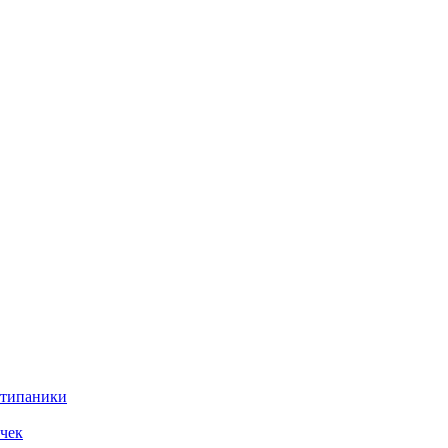
нтипаники
чек