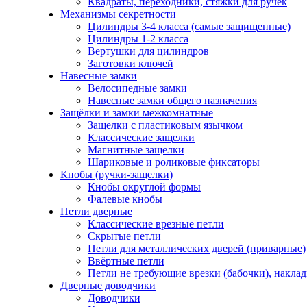
Квадраты, переходники, стяжки для ручек
Механизмы секретности
Цилиндры 3-4 класса (самые защищенные)
Цилиндры 1-2 класса
Вертушки для цилиндров
Заготовки ключей
Навесные замки
Велосипедные замки
Навесные замки общего назначения
Защёлки и замки межкомнатные
Защелки с пластиковым язычком
Классические защелки
Магнитные защелки
Шариковые и роликовые фиксаторы
Кнобы (ручки-защелки)
Кнобы округлой формы
Фалевые кнобы
Петли дверные
Классические врезные петли
Скрытые петли
Петли для металлических дверей (приварные)
Ввёртные петли
Петли не требующие врезки (бабочки), накла
Дверные доводчики
Доводчики