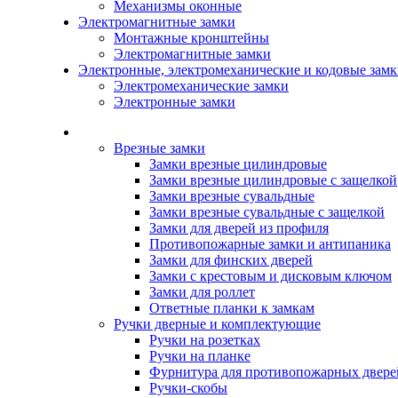
Механизмы оконные
Электромагнитные замки
Монтажные кронштейны
Электромагнитные замки
Электронные, электромеханические и кодовые зам
Электромеханические замки
Электронные замки
Каталог
Врезные замки
Замки врезные цилиндровые
Замки врезные цилиндровые с защелкой
Замки врезные сувальдные
Замки врезные сувальдные с защелкой
Замки для дверей из профиля
Противопожарные замки и антипаника
Замки для финских дверей
Замки с крестовым и дисковым ключом
Замки для роллет
Ответные планки к замкам
Ручки дверные и комплектующие
Ручки на розетках
Ручки на планке
Фурнитура для противопожарных двере
Ручки-скобы