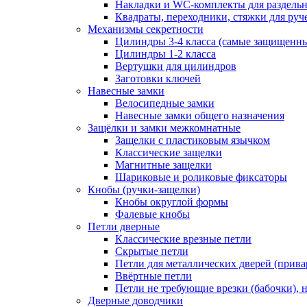
Накладки и WC-комплекты для раздель
Квадраты, переходники, стяжки для руч
Механизмы секретности
Цилиндры 3-4 класса (самые защищенн
Цилиндры 1-2 класса
Вертушки для цилиндров
Заготовки ключей
Навесные замки
Велосипедные замки
Навесные замки общего назначения
Защёлки и замки межкомнатные
Защелки с пластиковым язычком
Классические защелки
Магнитные защелки
Шариковые и роликовые фиксаторы
Кнобы (ручки-защелки)
Кнобы округлой формы
Фалевые кнобы
Петли дверные
Классические врезные петли
Скрытые петли
Петли для металлических дверей (прив
Ввёртные петли
Петли не требующие врезки (бабочки), 
Дверные доводчики