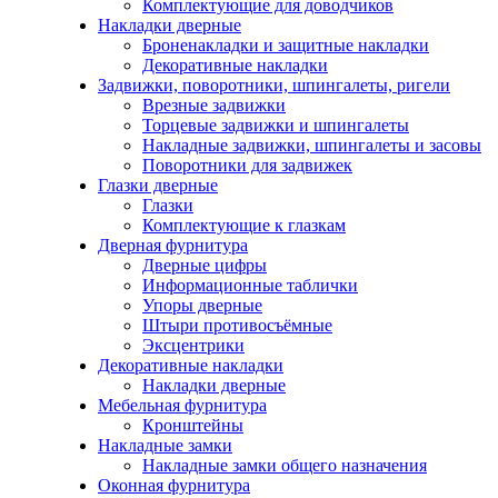
Комплектующие для доводчиков
Накладки дверные
Броненакладки и защитные накладки
Декоративные накладки
Задвижки, поворотники, шпингалеты, ригели
Врезные задвижки
Торцевые задвижки и шпингалеты
Накладные задвижки, шпингалеты и засовы
Поворотники для задвижек
Глазки дверные
Глазки
Комплектующие к глазкам
Дверная фурнитура
Дверные цифры
Информационные таблички
Упоры дверные
Штыри противосъёмные
Эксцентрики
Декоративные накладки
Накладки дверные
Мебельная фурнитура
Кронштейны
Накладные замки
Накладные замки общего назначения
Оконная фурнитура