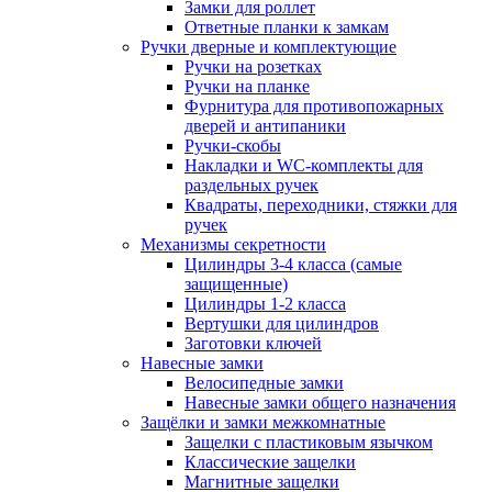
Замки для роллет
Ответные планки к замкам
Ручки дверные и комплектующие
Ручки на розетках
Ручки на планке
Фурнитура для противопожарных
дверей и антипаники
Ручки-скобы
Накладки и WC-комплекты для
раздельных ручек
Квадраты, переходники, стяжки для
ручек
Механизмы секретности
Цилиндры 3-4 класса (самые
защищенные)
Цилиндры 1-2 класса
Вертушки для цилиндров
Заготовки ключей
Навесные замки
Велосипедные замки
Навесные замки общего назначения
Защёлки и замки межкомнатные
Защелки с пластиковым язычком
Классические защелки
Магнитные защелки