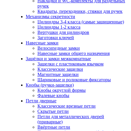
Накладки и WC-комплекты для раздельных
ручек
Квадраты, переходники, стяжки для ручек
Механизмы секретности
Цилиндры 3-4 класса (самые защищенные)
Цилиндры 1-2 класса
Вертушки для цилиндров
Заготовки ключей
Навесные замки
Велосипедные замки
Навесные замки общего назначения
Защёлки и замки межкомнатные
Защелки с пластиковым язычком
Классические защелки
Магнитные защелки
Шариковые и роликовые фиксаторы
Кнобы (ручки-защелки)
Кнобы округлой формы
Фалевые кнобы
Петли дверные
Классические врезные петли
Скрытые петли
Петли для металлических дверей
(приварные)
Ввёртные петли