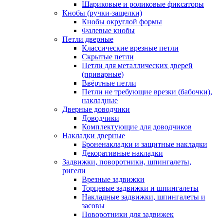
Шариковые и роликовые фиксаторы
Кнобы (ручки-защелки)
Кнобы округлой формы
Фалевые кнобы
Петли дверные
Классические врезные петли
Скрытые петли
Петли для металлических дверей
(приварные)
Ввёртные петли
Петли не требующие врезки (бабочки),
накладные
Дверные доводчики
Доводчики
Комплектующие для доводчиков
Накладки дверные
Броненакладки и защитные накладки
Декоративные накладки
Задвижки, поворотники, шпингалеты,
ригели
Врезные задвижки
Торцевые задвижки и шпингалеты
Накладные задвижки, шпингалеты и
засовы
Поворотники для задвижек