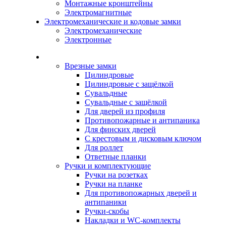
Монтажные кронштейны
Электромагнитные
Электромеханические и кодовые замки
Электромеханические
Электронные
Каталог
Врезные замки
Цилиндровые
Цилиндровые с защёлкой
Сувальдные
Сувальдные с защёлкой
Для дверей из профиля
Противопожарные и антипаника
Для финских дверей
С крестовым и дисковым ключом
Для роллет
Ответные планки
Ручки и комплектующие
Ручки на розетках
Ручки на планке
Для противопожарных дверей и
антипаники
Ручки-скобы
Накладки и WC-комплекты