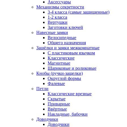
Аксессуары
Механизмы секретности
3-4 класса (самые защищенные)
1-2 класса
Вертушки
Заготовки ключей
Навесные замки
Велосипедные
Общего назначения
Защёлки и замки межкомнатные
С пластиковым язычком
Классические
Магнитные
Шариковые и роликовые
Кнобы (ручки-защелки)
Округлой формы
Фалевые
Петли
Классические врезные
Скрытые
Приварные
Ввёртные
Накладные, бабочки
Доводчики
Доводчики