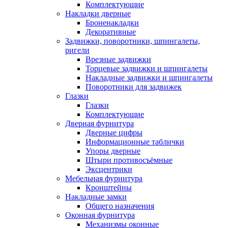
Комплектующие
Накладки дверные
Броненакладки
Декоративные
Задвижки, поворотники, шпингалеты,
ригели
Врезные задвижки
Торцевые задвижки и шпингалеты
Накладные задвижки и шпингалеты
Поворотники для задвижек
Глазки
Глазки
Комплектующие
Дверная фурнитура
Дверные цифры
Информационные таблички
Упоры дверные
Штыри противосъёмные
Эксцентрики
Мебельная фурнитура
Кронштейны
Накладные замки
Общего назначения
Оконная фурнитура
Механизмы оконные