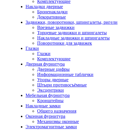
Комплектующие
Накладки дверные
Броненакладки
Декоративные
Задвижки, поворотники, шпингалеты, ригели
Врезные задвижки
Торцевые задвижки и шпингалеты
Накладные задвижки и шпингалеты
Поворотники для задвижек
Глазки
Глазки
Комплектующие
Дверная фурнитура
Дверные цифры
Информационные таблички
Упоры дверные
Штыри противосъёмные
Эксцентрики
Мебельная фурнитура
Кронштейны
Накладные замки
Общего назначения
Оконная фурнитура
Механизмы оконные
Электромагнитные замки