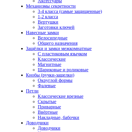
Аксессуары
Механизмы секретности
3-4 класса (самые защищенные)
1-2 класса
Вертушки
Заготовки ключей
Навесные замки
Велосипедные
Общего назначения
Защёлки и замки межкомнатные
С пластиковым язычком
Классические
Магнитные
Шариковые и роликовые
Кнобы (ручки-защелки)
Округлой формы
Фалевые
Петли
Классические врезные
Скрытые
Приварные
Ввёртные
Накладные, бабочки
Доводчики
Доводчики