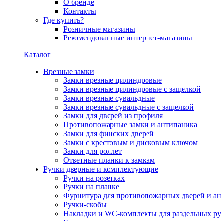
О бренде
Контакты
Где купить?
Розничные магазины
Рекомендованные интернет-магазины
Каталог
Врезные замки
Замки врезные цилиндровые
Замки врезные цилиндровые с защелкой
Замки врезные сувальдные
Замки врезные сувальдные с защелкой
Замки для дверей из профиля
Противопожарные замки и антипаника
Замки для финских дверей
Замки с крестовым и дисковым ключом
Замки для роллет
Ответные планки к замкам
Ручки дверные и комплектующие
Ручки на розетках
Ручки на планке
Фурнитура для противопожарных дверей и а
Ручки-скобы
Накладки и WC-комплекты для раздельных ру