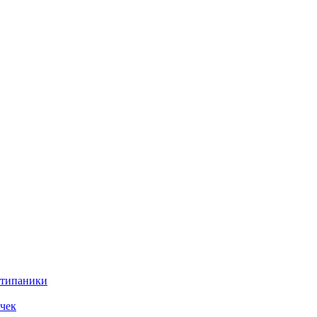
нтипаники
чек