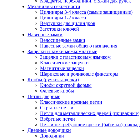
Квадраты, переходники, стяжки для ручек
Механизмы секретности
Цилиндры 3-4 класса (самые защищенные)
Цилиндры 1-2 класса
Вертушки для цилиндров
Заготовки ключей
Навесные замки
Велосипедные замки
Навесные замки общего назначения
Защёлки и замки межкомнатные
Защелки с пластиковым язычком
Классические защелки
Магнитные защелки
Шариковые и роликовые фиксаторы
Кнобы (ручки-защелки)
Кнобы округлой формы
Фалевые кнобы
Петли дверные
Классические врезные петли
Скрытые петли
Петли для металлических дверей (приварные)
Ввёртные петли
Петли не требующие врезки (бабочки), накла
Дверные доводчики
Доводчики