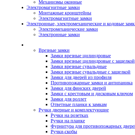
Механизмы оконные
Электромагнитные замки
Монтажные кронштейны
Электромагнитные замки
Электронные, электромеханические и кодовые зам
Электромеханические замки
Электронные замки
Каталог
Врезные замки
Замки врезные цилиндровые
Замки врезные цилиндровые с защелкой
Замки врезные сувальдные
Замки врезные сувальдные с защелкой
Замки для дверей из профиля
Противопожарные замки и антипаника
Замки для финских дверей
Замки с крестовым и дисковым ключом
Замки для роллет
Ответные планки к замкам
Ручки дверные и комплектующие
Ручки на розетках
Ручки на планке
Фурнитура для противопожарных двере
Ручки-скобы