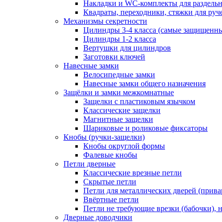
Накладки и WC-комплекты для раздель
Квадраты, переходники, стяжки для руч
Механизмы секретности
Цилиндры 3-4 класса (самые защищенн
Цилиндры 1-2 класса
Вертушки для цилиндров
Заготовки ключей
Навесные замки
Велосипедные замки
Навесные замки общего назначения
Защёлки и замки межкомнатные
Защелки с пластиковым язычком
Классические защелки
Магнитные защелки
Шариковые и роликовые фиксаторы
Кнобы (ручки-защелки)
Кнобы округлой формы
Фалевые кнобы
Петли дверные
Классические врезные петли
Скрытые петли
Петли для металлических дверей (прив
Ввёртные петли
Петли не требующие врезки (бабочки), 
Дверные доводчики