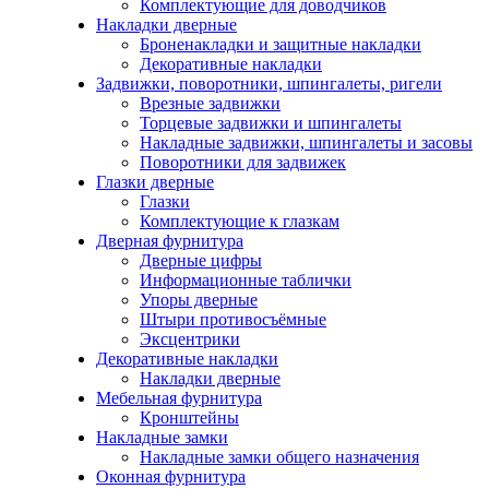
Комплектующие для доводчиков
Накладки дверные
Броненакладки и защитные накладки
Декоративные накладки
Задвижки, поворотники, шпингалеты, ригели
Врезные задвижки
Торцевые задвижки и шпингалеты
Накладные задвижки, шпингалеты и засовы
Поворотники для задвижек
Глазки дверные
Глазки
Комплектующие к глазкам
Дверная фурнитура
Дверные цифры
Информационные таблички
Упоры дверные
Штыри противосъёмные
Эксцентрики
Декоративные накладки
Накладки дверные
Мебельная фурнитура
Кронштейны
Накладные замки
Накладные замки общего назначения
Оконная фурнитура