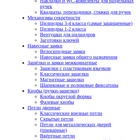
Накладки и WC-комплекты для раздельных
ручек
Квадраты, переходники, стяжки для ручек
Механизмы секретности
Цилиндры 3-4 класса (самые защищенные)
Цилиндры 1-2 класса
Вертушки для цилиндров
Заготовки ключей
Навесные замки
Велосипедные замки
Навесные замки общего назначения
Защёлки и замки межкомнатные
Защелки с пластиковым язычком
Классические защелки
Магнитные защелки
Шариковые и роликовые фиксаторы
Кнобы (ручки-защелки)
Кнобы округлой формы
Фалевые кнобы
Петли дверные
Классические врезные петли
Скрытые петли
Петли для металлических дверей
(приварные)
Ввёртные петли