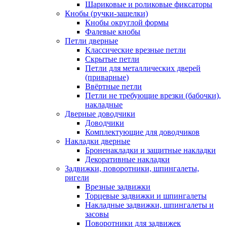
Шариковые и роликовые фиксаторы
Кнобы (ручки-защелки)
Кнобы округлой формы
Фалевые кнобы
Петли дверные
Классические врезные петли
Скрытые петли
Петли для металлических дверей
(приварные)
Ввёртные петли
Петли не требующие врезки (бабочки),
накладные
Дверные доводчики
Доводчики
Комплектующие для доводчиков
Накладки дверные
Броненакладки и защитные накладки
Декоративные накладки
Задвижки, поворотники, шпингалеты,
ригели
Врезные задвижки
Торцевые задвижки и шпингалеты
Накладные задвижки, шпингалеты и
засовы
Поворотники для задвижек