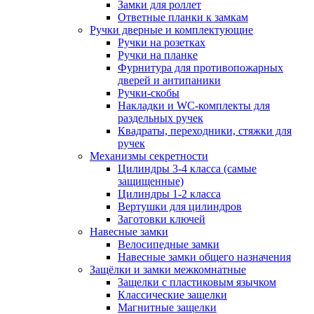
Замки для роллет
Ответные планки к замкам
Ручки дверные и комплектующие
Ручки на розетках
Ручки на планке
Фурнитура для противопожарных
дверей и антипаники
Ручки-скобы
Накладки и WC-комплекты для
раздельных ручек
Квадраты, переходники, стяжки для
ручек
Механизмы секретности
Цилиндры 3-4 класса (самые
защищенные)
Цилиндры 1-2 класса
Вертушки для цилиндров
Заготовки ключей
Навесные замки
Велосипедные замки
Навесные замки общего назначения
Защёлки и замки межкомнатные
Защелки с пластиковым язычком
Классические защелки
Магнитные защелки