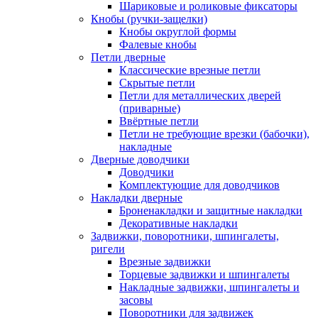
Шариковые и роликовые фиксаторы
Кнобы (ручки-защелки)
Кнобы округлой формы
Фалевые кнобы
Петли дверные
Классические врезные петли
Скрытые петли
Петли для металлических дверей
(приварные)
Ввёртные петли
Петли не требующие врезки (бабочки),
накладные
Дверные доводчики
Доводчики
Комплектующие для доводчиков
Накладки дверные
Броненакладки и защитные накладки
Декоративные накладки
Задвижки, поворотники, шпингалеты,
ригели
Врезные задвижки
Торцевые задвижки и шпингалеты
Накладные задвижки, шпингалеты и
засовы
Поворотники для задвижек