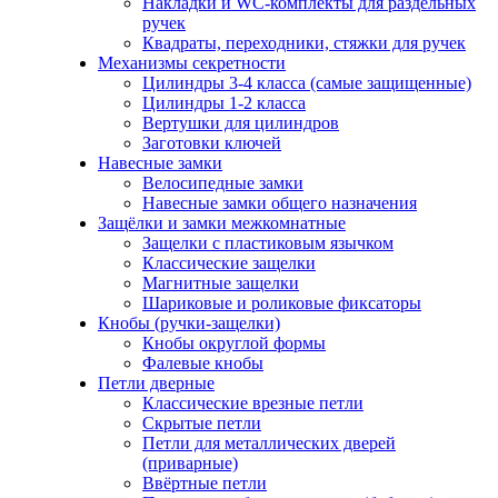
Накладки и WC-комплекты для раздельных
ручек
Квадраты, переходники, стяжки для ручек
Механизмы секретности
Цилиндры 3-4 класса (самые защищенные)
Цилиндры 1-2 класса
Вертушки для цилиндров
Заготовки ключей
Навесные замки
Велосипедные замки
Навесные замки общего назначения
Защёлки и замки межкомнатные
Защелки с пластиковым язычком
Классические защелки
Магнитные защелки
Шариковые и роликовые фиксаторы
Кнобы (ручки-защелки)
Кнобы округлой формы
Фалевые кнобы
Петли дверные
Классические врезные петли
Скрытые петли
Петли для металлических дверей
(приварные)
Ввёртные петли