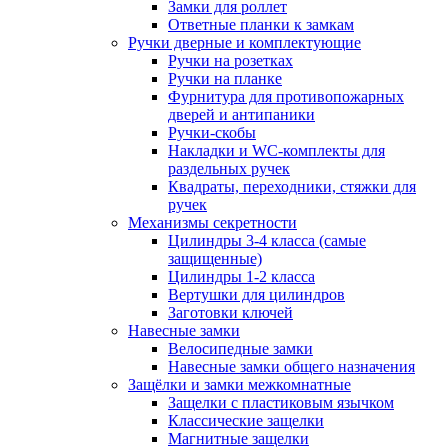
Замки для роллет
Ответные планки к замкам
Ручки дверные и комплектующие
Ручки на розетках
Ручки на планке
Фурнитура для противопожарных
дверей и антипаники
Ручки-скобы
Накладки и WC-комплекты для
раздельных ручек
Квадраты, переходники, стяжки для
ручек
Механизмы секретности
Цилиндры 3-4 класса (самые
защищенные)
Цилиндры 1-2 класса
Вертушки для цилиндров
Заготовки ключей
Навесные замки
Велосипедные замки
Навесные замки общего назначения
Защёлки и замки межкомнатные
Защелки с пластиковым язычком
Классические защелки
Магнитные защелки