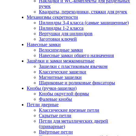
Накладки и WC-комплекты для раздельных
ручек
Квадраты, переходники, стяжки для ручек
Механизмы секретности
Цилиндры 3-4 класса (самые защищенные)
Цилиндры 1-2 класса
Вертушки для цилиндров
Заготовки ключей
Навесные замки
Велосипедные замки
Навесные замки общего назначения
Защёлки и замки межкомнатные
Защелки с пластиковым язычком
Классические защелки
Магнитные защелки
Шариковые и роликовые фиксаторы
Кнобы (ручки-защелки)
Кнобы округлой формы
Фалевые кнобы
Петли дверные
Классические врезные петли
Скрытые петли
Петли для металлических дверей
(приварные)
Ввёртные петли