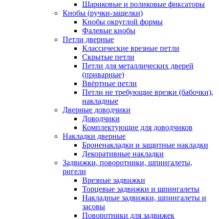
Шариковые и роликовые фиксаторы
Кнобы (ручки-защелки)
Кнобы округлой формы
Фалевые кнобы
Петли дверные
Классические врезные петли
Скрытые петли
Петли для металлических дверей
(приварные)
Ввёртные петли
Петли не требующие врезки (бабочки),
накладные
Дверные доводчики
Доводчики
Комплектующие для доводчиков
Накладки дверные
Броненакладки и защитные накладки
Декоративные накладки
Задвижки, поворотники, шпингалеты,
ригели
Врезные задвижки
Торцевые задвижки и шпингалеты
Накладные задвижки, шпингалеты и
засовы
Поворотники для задвижек