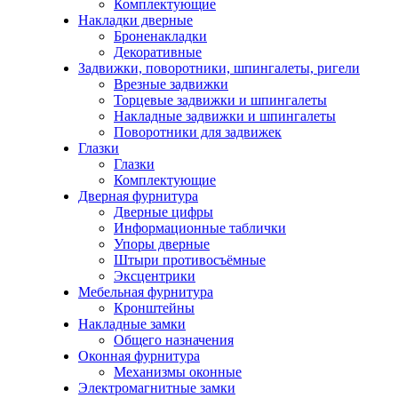
Комплектующие
Накладки дверные
Броненакладки
Декоративные
Задвижки, поворотники, шпингалеты, ригели
Врезные задвижки
Торцевые задвижки и шпингалеты
Накладные задвижки и шпингалеты
Поворотники для задвижек
Глазки
Глазки
Комплектующие
Дверная фурнитура
Дверные цифры
Информационные таблички
Упоры дверные
Штыри противосъёмные
Эксцентрики
Мебельная фурнитура
Кронштейны
Накладные замки
Общего назначения
Оконная фурнитура
Механизмы оконные
Электромагнитные замки