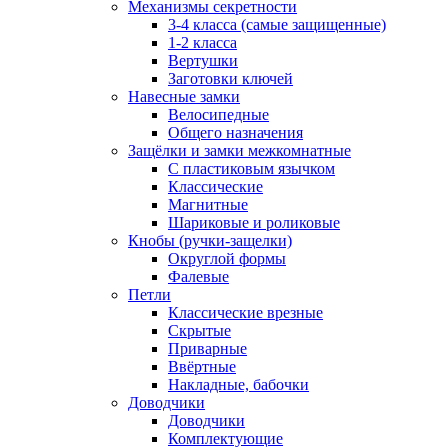
Механизмы секретности
3-4 класса (самые защищенные)
1-2 класса
Вертушки
Заготовки ключей
Навесные замки
Велосипедные
Общего назначения
Защёлки и замки межкомнатные
С пластиковым язычком
Классические
Магнитные
Шариковые и роликовые
Кнобы (ручки-защелки)
Округлой формы
Фалевые
Петли
Классические врезные
Скрытые
Приварные
Ввёртные
Накладные, бабочки
Доводчики
Доводчики
Комплектующие