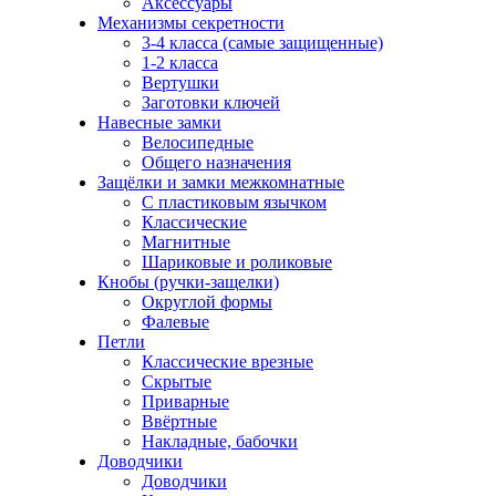
Аксессуары
Механизмы секретности
3-4 класса (самые защищенные)
1-2 класса
Вертушки
Заготовки ключей
Навесные замки
Велосипедные
Общего назначения
Защёлки и замки межкомнатные
С пластиковым язычком
Классические
Магнитные
Шариковые и роликовые
Кнобы (ручки-защелки)
Округлой формы
Фалевые
Петли
Классические врезные
Скрытые
Приварные
Ввёртные
Накладные, бабочки
Доводчики
Доводчики