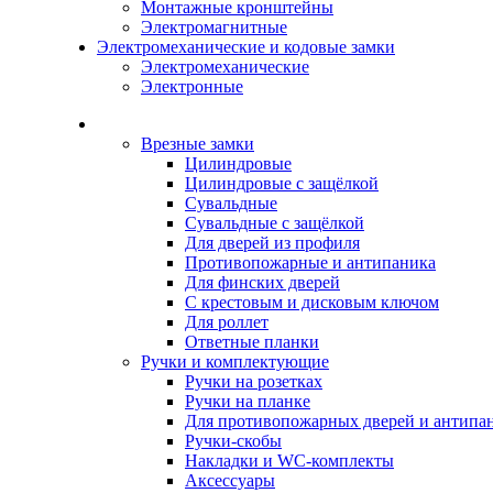
Монтажные кронштейны
Электромагнитные
Электромеханические и кодовые замки
Электромеханические
Электронные
Каталог
Врезные замки
Цилиндровые
Цилиндровые с защёлкой
Сувальдные
Сувальдные с защёлкой
Для дверей из профиля
Противопожарные и антипаника
Для финских дверей
С крестовым и дисковым ключом
Для роллет
Ответные планки
Ручки и комплектующие
Ручки на розетках
Ручки на планке
Для противопожарных дверей и антипа
Ручки-скобы
Накладки и WC-комплекты
Аксессуары