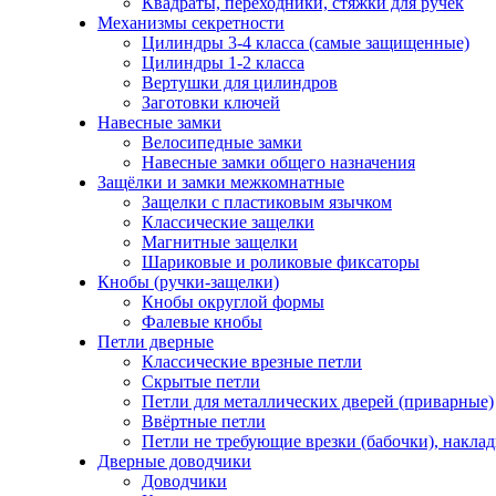
Квадраты, переходники, стяжки для ручек
Механизмы секретности
Цилиндры 3-4 класса (самые защищенные)
Цилиндры 1-2 класса
Вертушки для цилиндров
Заготовки ключей
Навесные замки
Велосипедные замки
Навесные замки общего назначения
Защёлки и замки межкомнатные
Защелки с пластиковым язычком
Классические защелки
Магнитные защелки
Шариковые и роликовые фиксаторы
Кнобы (ручки-защелки)
Кнобы округлой формы
Фалевые кнобы
Петли дверные
Классические врезные петли
Скрытые петли
Петли для металлических дверей (приварные)
Ввёртные петли
Петли не требующие врезки (бабочки), накла
Дверные доводчики
Доводчики