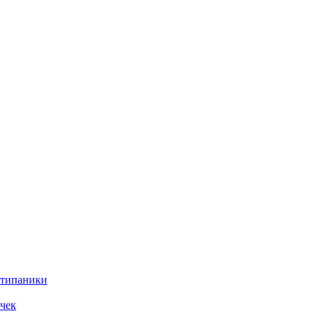
нтипаники
чек