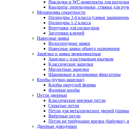
Накладки и WC-комплекты для раздель
Квадраты, переходники, стяжки для руч
Механизмы секретности
Цилиндры 3-4 класса (самые защищенн
Цилиндры 1-2 класса
Вертушки для цилиндров
Заготовки ключей
Навесные замки
Велосипедные замки
Навесные замки общего назначения
Защёлки и замки межкомнатные
Защелки с пластиковым язычком
Классические защелки
Магнитные защелки
Шариковые и роликовые фиксаторы
Кнобы (ручки-защелки)
Кнобы округлой формы
Фалевые кнобы
Петли дверные
Классические врезные петли
Скрытые петли
Петли для металлических дверей (прив
Ввёртные петли
Петли не требующие врезки (бабочки), 
Дверные доводчики