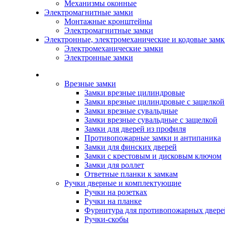
Механизмы оконные
Электромагнитные замки
Монтажные кронштейны
Электромагнитные замки
Электронные, электромеханические и кодовые зам
Электромеханические замки
Электронные замки
Каталог
Врезные замки
Замки врезные цилиндровые
Замки врезные цилиндровые с защелкой
Замки врезные сувальдные
Замки врезные сувальдные с защелкой
Замки для дверей из профиля
Противопожарные замки и антипаника
Замки для финских дверей
Замки с крестовым и дисковым ключом
Замки для роллет
Ответные планки к замкам
Ручки дверные и комплектующие
Ручки на розетках
Ручки на планке
Фурнитура для противопожарных двере
Ручки-скобы