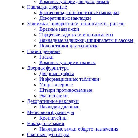
Комплектующие для доводчиков
Накладки дверные
Броненакладки и защитные накладки
Декоративные накладки
Задвижки, поворотники, шпингалеты, ригели
Врезные задвижки
Торцевые задвижки и шпингалеты
Накладные задвижки, шпингалеты и засовы
Поворотники для задвижек
Глазки дверные
Глазки
Комплектующие к глазкам
Дверная фурнитура
Дверные цифры
Информационные таблички
Упоры дверные
Штыри противосъёмные
Эксцентрики
Декоративные накладки
Накладки дверные
Мебельная фурнитура
Кронштейны
Накладные замки
Накладные замки общего назначения
Оконная фурнитура