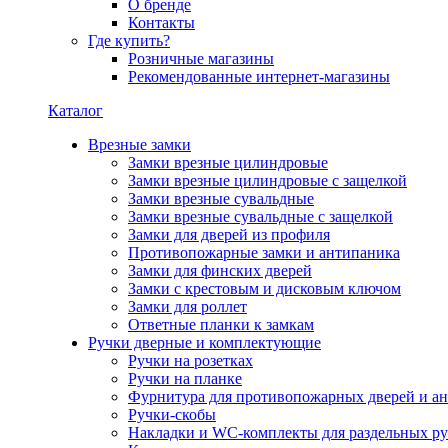
О бренде
Контакты
Где купить?
Розничные магазины
Рекомендованные интернет-магазины
Каталог
Врезные замки
Замки врезные цилиндровые
Замки врезные цилиндровые с защелкой
Замки врезные сувальдные
Замки врезные сувальдные с защелкой
Замки для дверей из профиля
Противопожарные замки и антипаника
Замки для финских дверей
Замки с крестовым и дисковым ключом
Замки для роллет
Ответные планки к замкам
Ручки дверные и комплектующие
Ручки на розетках
Ручки на планке
Фурнитура для противопожарных дверей и а
Ручки-скобы
Накладки и WC-комплекты для раздельных ру