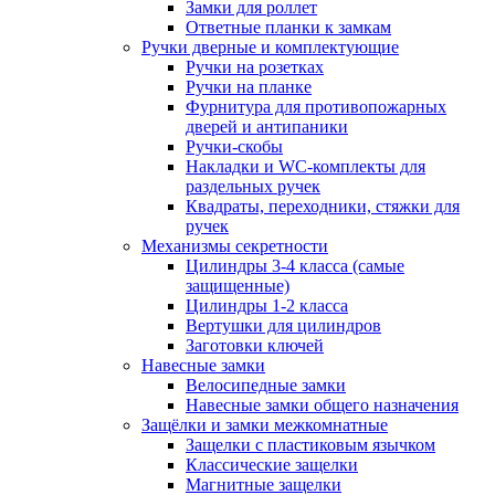
Замки для роллет
Ответные планки к замкам
Ручки дверные и комплектующие
Ручки на розетках
Ручки на планке
Фурнитура для противопожарных
дверей и антипаники
Ручки-скобы
Накладки и WC-комплекты для
раздельных ручек
Квадраты, переходники, стяжки для
ручек
Механизмы секретности
Цилиндры 3-4 класса (самые
защищенные)
Цилиндры 1-2 класса
Вертушки для цилиндров
Заготовки ключей
Навесные замки
Велосипедные замки
Навесные замки общего назначения
Защёлки и замки межкомнатные
Защелки с пластиковым язычком
Классические защелки
Магнитные защелки