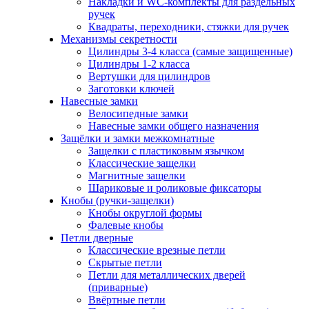
Накладки и WC-комплекты для раздельных
ручек
Квадраты, переходники, стяжки для ручек
Механизмы секретности
Цилиндры 3-4 класса (самые защищенные)
Цилиндры 1-2 класса
Вертушки для цилиндров
Заготовки ключей
Навесные замки
Велосипедные замки
Навесные замки общего назначения
Защёлки и замки межкомнатные
Защелки с пластиковым язычком
Классические защелки
Магнитные защелки
Шариковые и роликовые фиксаторы
Кнобы (ручки-защелки)
Кнобы округлой формы
Фалевые кнобы
Петли дверные
Классические врезные петли
Скрытые петли
Петли для металлических дверей
(приварные)
Ввёртные петли