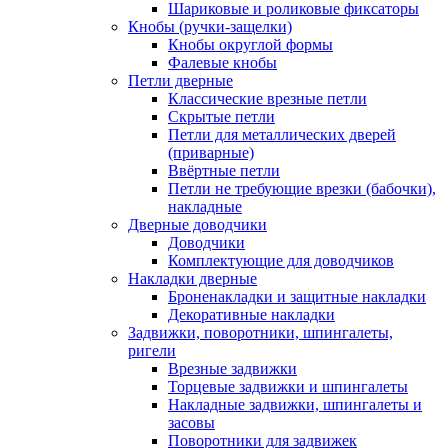
Шариковые и роликовые фиксаторы
Кнобы (ручки-защелки)
Кнобы округлой формы
Фалевые кнобы
Петли дверные
Классические врезные петли
Скрытые петли
Петли для металлических дверей
(приварные)
Ввёртные петли
Петли не требующие врезки (бабочки),
накладные
Дверные доводчики
Доводчики
Комплектующие для доводчиков
Накладки дверные
Броненакладки и защитные накладки
Декоративные накладки
Задвижки, поворотники, шпингалеты,
ригели
Врезные задвижки
Торцевые задвижки и шпингалеты
Накладные задвижки, шпингалеты и
засовы
Поворотники для задвижек