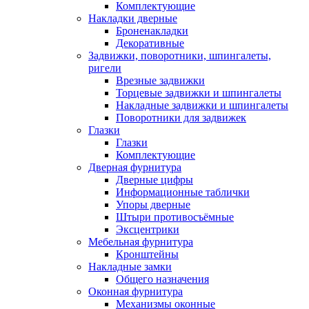
Комплектующие
Накладки дверные
Броненакладки
Декоративные
Задвижки, поворотники, шпингалеты,
ригели
Врезные задвижки
Торцевые задвижки и шпингалеты
Накладные задвижки и шпингалеты
Поворотники для задвижек
Глазки
Глазки
Комплектующие
Дверная фурнитура
Дверные цифры
Информационные таблички
Упоры дверные
Штыри противосъёмные
Эксцентрики
Мебельная фурнитура
Кронштейны
Накладные замки
Общего назначения
Оконная фурнитура
Механизмы оконные