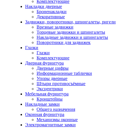
Комплектующие
Накладки дверные
Броненакладки
Декоративные
Задвижки, поворотники, шпингалеты, ригели
Врезные задвижки
Торцевые задвижки и шпингалеты
Накладные задвижки и шпингалеты
Поворотники для задвижек
Глазки
Глазки
Комплектующие
Дверная фурнитура
Дверные цифры
Информационные таблички
Упоры дверные
Штыри противосъёмные
Эксцентрики
Мебельная фурнитура
Кронштейны
Накладные замки
Общего назначения
Оконная фурнитура
Механизмы оконные
Электромагнитные замки