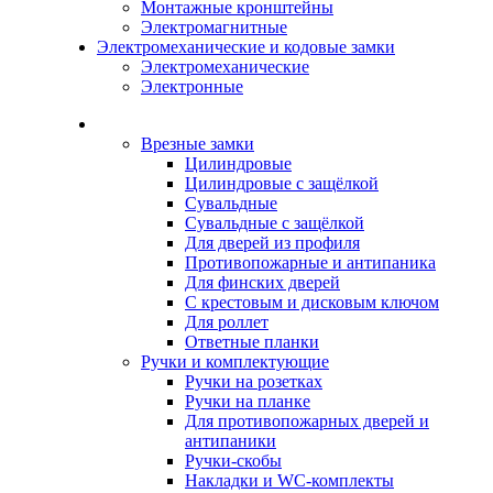
Монтажные кронштейны
Электромагнитные
Электромеханические и кодовые замки
Электромеханические
Электронные
Каталог
Врезные замки
Цилиндровые
Цилиндровые с защёлкой
Сувальдные
Сувальдные с защёлкой
Для дверей из профиля
Противопожарные и антипаника
Для финских дверей
С крестовым и дисковым ключом
Для роллет
Ответные планки
Ручки и комплектующие
Ручки на розетках
Ручки на планке
Для противопожарных дверей и
антипаники
Ручки-скобы
Накладки и WC-комплекты