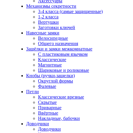
Аксессуары
Механизмы секретности
3-4 класса (самые защищенные)
1-2 класса
Вертушки
Заготовки ключей
Навесные замки
Велосипедные
Общего назначения
Защёлки и замки межкомнатные
С пластиковым язычком
Классические
Магнитные
Шариковые и роликовые
Кнобы (ручки-защелки)
Округлой формы
Фалевые
Петли
Классические врезные
Скрытые
Приварные
Ввёртные
Накладные, бабочки
Доводчики
Доводчики