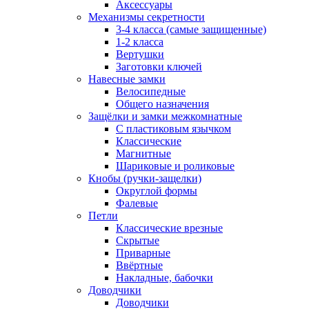
Аксессуары
Механизмы секретности
3-4 класса (самые защищенные)
1-2 класса
Вертушки
Заготовки ключей
Навесные замки
Велосипедные
Общего назначения
Защёлки и замки межкомнатные
С пластиковым язычком
Классические
Магнитные
Шариковые и роликовые
Кнобы (ручки-защелки)
Округлой формы
Фалевые
Петли
Классические врезные
Скрытые
Приварные
Ввёртные
Накладные, бабочки
Доводчики
Доводчики