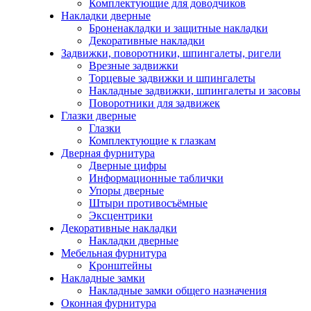
Комплектующие для доводчиков
Накладки дверные
Броненакладки и защитные накладки
Декоративные накладки
Задвижки, поворотники, шпингалеты, ригели
Врезные задвижки
Торцевые задвижки и шпингалеты
Накладные задвижки, шпингалеты и засовы
Поворотники для задвижек
Глазки дверные
Глазки
Комплектующие к глазкам
Дверная фурнитура
Дверные цифры
Информационные таблички
Упоры дверные
Штыри противосъёмные
Эксцентрики
Декоративные накладки
Накладки дверные
Мебельная фурнитура
Кронштейны
Накладные замки
Накладные замки общего назначения
Оконная фурнитура