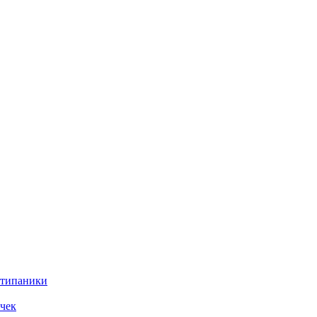
нтипаники
чек