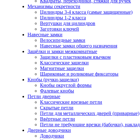
Квадраты, переходники, стяжки для ручек
Механизмы секретности
Цилиндры 3-4 класса (самые защищенные)
Цилиндры 1-2 класса
Вертушки для цилиндров
Заготовки ключей
Навесные замки
Велосипедные замки
Навесные замки общего назначения
Защёлки и замки межкомнатные
Защелки с пластиковым язычком
Классические защелки
Магнитные защелки
Шариковые и роликовые фиксаторы
Кнобы (ручки-защелки)
Кнобы округлой формы
Фалевые кнобы
Петли дверные
Классические врезные петли
Скрытые петли
Петли для металлических дверей (приварные)
Ввёртные петли
Петли не требующие врезки (бабочки), накла
Дверные доводчики
Доводчики