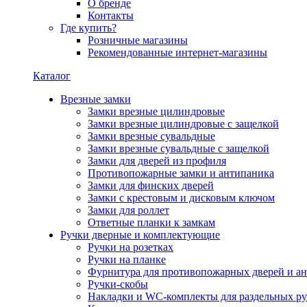
О бренде
Контакты
Где купить?
Розничные магазины
Рекомендованные интернет-магазины
Каталог
Врезные замки
Замки врезные цилиндровые
Замки врезные цилиндровые с защелкой
Замки врезные сувальдные
Замки врезные сувальдные с защелкой
Замки для дверей из профиля
Противопожарные замки и антипаника
Замки для финских дверей
Замки с крестовым и дисковым ключом
Замки для роллет
Ответные планки к замкам
Ручки дверные и комплектующие
Ручки на розетках
Ручки на планке
Фурнитура для противопожарных дверей и а
Ручки-скобы
Накладки и WC-комплекты для раздельных ру