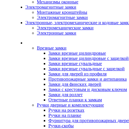
Механизмы оконные
Электромагнитные замки
Монтажные кронштейны
Электромагнитные замки
Электронные, электромеханические и кодовые зам
Электромеханические замки
Электронные замки
Каталог
Врезные замки
Замки врезные цилиндровые
Замки врезные цилиндровые с защелкой
Замки врезные сувальдные
Замки врезные сувальдные с защелкой
Замки для дверей из профиля
Противопожарные замки и антипаника
Замки для финских дверей
Замки с крестовым и дисковым ключом
Замки для роллет
Ответные планки к замкам
Ручки дверные и комплектующие
Ручки на розетках
Ручки на планке
Фурнитура для противопожарных двере
Ручки-скобы