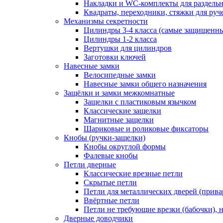
Накладки и WC-комплекты для раздель
Квадраты, переходники, стяжки для руч
Механизмы секретности
Цилиндры 3-4 класса (самые защищенн
Цилиндры 1-2 класса
Вертушки для цилиндров
Заготовки ключей
Навесные замки
Велосипедные замки
Навесные замки общего назначения
Защёлки и замки межкомнатные
Защелки с пластиковым язычком
Классические защелки
Магнитные защелки
Шариковые и роликовые фиксаторы
Кнобы (ручки-защелки)
Кнобы округлой формы
Фалевые кнобы
Петли дверные
Классические врезные петли
Скрытые петли
Петли для металлических дверей (прив
Ввёртные петли
Петли не требующие врезки (бабочки), 
Дверные доводчики