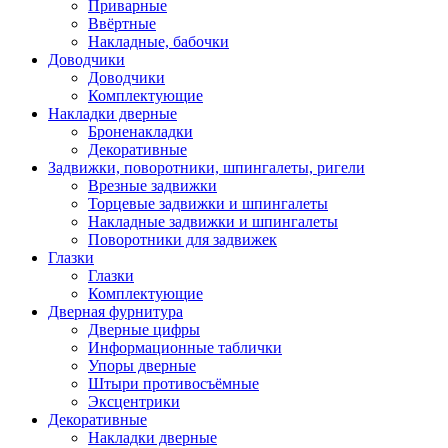
Приварные
Ввёртные
Накладные, бабочки
Доводчики
Доводчики
Комплектующие
Накладки дверные
Броненакладки
Декоративные
Задвижки, поворотники, шпингалеты, ригели
Врезные задвижки
Торцевые задвижки и шпингалеты
Накладные задвижки и шпингалеты
Поворотники для задвижек
Глазки
Глазки
Комплектующие
Дверная фурнитура
Дверные цифры
Информационные таблички
Упоры дверные
Штыри противосъёмные
Эксцентрики
Декоративные
Накладки дверные