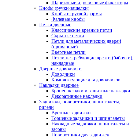
Шариковые и роликовые фиксаторы
Кнобы (ручки-защелки)
Кнобы округлой формы
Фалевые кнобы
Петли дверные
Классические врезные петли
Скрытые петли
Петли для металлических дверей
(приварные)
Ввёртные петли
Петли не требующие врезки (бабочки),
накладные
Дверные доводчики
Доводчики
Комплектующие для доводчиков
Накладки дверные
Броненакладки и защитные накладки
Декоративные накладки
Задвижки, поворотники, шпингалеты,
ригели
Врезные задвижки
Торцевые задвижки и шпингалеты
Накладные задвижки, шпингалеты и
засовы
Поворотники для задвижек