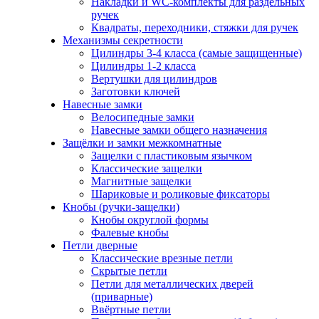
Накладки и WC-комплекты для раздельных
ручек
Квадраты, переходники, стяжки для ручек
Механизмы секретности
Цилиндры 3-4 класса (самые защищенные)
Цилиндры 1-2 класса
Вертушки для цилиндров
Заготовки ключей
Навесные замки
Велосипедные замки
Навесные замки общего назначения
Защёлки и замки межкомнатные
Защелки с пластиковым язычком
Классические защелки
Магнитные защелки
Шариковые и роликовые фиксаторы
Кнобы (ручки-защелки)
Кнобы округлой формы
Фалевые кнобы
Петли дверные
Классические врезные петли
Скрытые петли
Петли для металлических дверей
(приварные)
Ввёртные петли