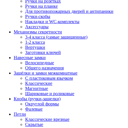
Ручки на розетках
Ручки на планке
Для противопожарных дверей и антипаники
Ручки-скобы
Накладки и WC-комплекты
Аксессуары
Механизмы секретности
3-4 класса (самые защищенные)
1-2 класса
Вертушки
Заготовки ключей
Навесные замки
Велосипедные
Общего назначения
Защёлки и замки межкомнатные
С пластиковым язычком
Классические
Магнитные
Шариковые и роликовые
Кнобы (ручки-защелки)
Округлой формы
Фалевые
Петли
Классические врезные
Скрытые