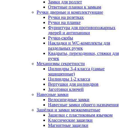
Замки для роллет
Ответные планки к замкам
Ручки дверные и комплектующие
Ручки на розетках
Ручки на планке
Фурнитура для противопожарных
дверей и антипаники
Ручки-скобы
Накладки и WC-комплекты для
раздельных ручек
Квадраты, переходники, стяжки для
ручек
Механизмы секретности
Цилиндры 3-4 класса (самые
защищенные)
Цилиндры 1-2 класса
Вертушки для цилиндров
Заготовки ключей
Навесные замки
Велосипедные замки
Навесные замки общего назначения
Защёлки и замки межкомнатные
Защелки с пластиковым язычком
Классические защелки
Магнитные защелки