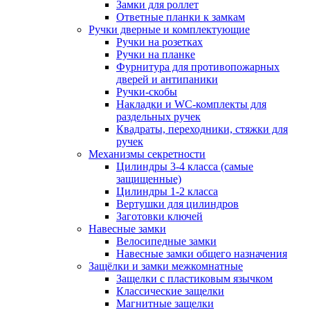
Замки для роллет
Ответные планки к замкам
Ручки дверные и комплектующие
Ручки на розетках
Ручки на планке
Фурнитура для противопожарных
дверей и антипаники
Ручки-скобы
Накладки и WC-комплекты для
раздельных ручек
Квадраты, переходники, стяжки для
ручек
Механизмы секретности
Цилиндры 3-4 класса (самые
защищенные)
Цилиндры 1-2 класса
Вертушки для цилиндров
Заготовки ключей
Навесные замки
Велосипедные замки
Навесные замки общего назначения
Защёлки и замки межкомнатные
Защелки с пластиковым язычком
Классические защелки
Магнитные защелки