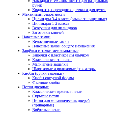
Накладки и WC-комплекты для раздельных
ручек
Квадраты, переходники, стяжки для ручек
Механизмы секретности
Цилиндры 3-4 класса (самые защищенные)
Цилиндры 1-2 класса
Вертушки для цилиндров
Заготовки ключей
Навесные замки
Велосипедные замки
Навесные замки общего назначения
Защёлки и замки межкомнатные
Защелки с пластиковым язычком
Классические защелки
Магнитные защелки
Шариковые и роликовые фиксаторы
Кнобы (ручки-защелки)
Кнобы округлой формы
Фалевые кнобы
Петли дверные
Классические врезные петли
Скрытые петли
Петли для металлических дверей
(приварные)
Ввёртные петли