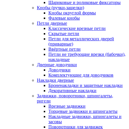
Шариковые и роликовые фиксаторы
Кнобы (ручки-защелки)
Кнобы округлой формы
Фалевые кнобы
Петли дверные
Классические врезные петли
Скрытые петли
Петли для металлических дверей
(приварные)
Ввёртные петли
Петли не требующие врезки (бабочки),
накладные
Дверные доводчики
Доводчики
Комплектующие для доводчиков
Накладки дверные
Броненакладки и защитные накладки
Декоративные накладки
Задвижки, поворотники, шпингалеты,
ригели
Врезные задвижки
Торцевые задвижки и шпингалеты
Накладные задвижки, шпингалеты и
засовы
Поворотники для задвижек