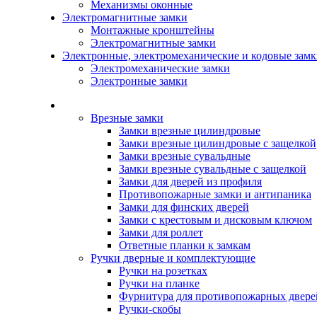
Механизмы оконные
Электромагнитные замки
Монтажные кронштейны
Электромагнитные замки
Электронные, электромеханические и кодовые зам
Электромеханические замки
Электронные замки
Каталог
Врезные замки
Замки врезные цилиндровые
Замки врезные цилиндровые с защелкой
Замки врезные сувальдные
Замки врезные сувальдные с защелкой
Замки для дверей из профиля
Противопожарные замки и антипаника
Замки для финских дверей
Замки с крестовым и дисковым ключом
Замки для роллет
Ответные планки к замкам
Ручки дверные и комплектующие
Ручки на розетках
Ручки на планке
Фурнитура для противопожарных двере
Ручки-скобы