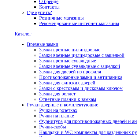
О бренде
Контакты
Где купить?
Розничные магазины
Рекомендованные интернет-магазины
Каталог
Врезные замки
Замки врезные цилиндровые
Замки врезные цилиндровые с защелкой
Замки врезные сувальдные
Замки врезные сувальдные с защелкой
Замки для дверей из профиля
Противопожарные замки и антипаника
Замки для финских дверей
Замки с крестовым и дисковым ключом
Замки для роллет
Ответные планки к замкам
Ручки дверные и комплектующие
Ручки на розетках
Ручки на планке
Фурнитура для противопожарных дверей и а
Ручки-скобы
Накладки и WC-комплекты для раздельных ру