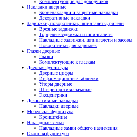
Комплектующие для доводчиков
Накладки дверные
Броненакладки и защитные накладки
Декоративные накладки
Задвижки, поворотники, шпингалеты, ригели
Врезные задвижки
Торцевые задвижки и шпингалеты
Накладные задвижки, шпингалеты и засовы
Поворотники для задвижек
Глазки дверные
Глазки
Комплектующие к глазкам
Дверная фурнитура
Дверные цифры
Информационные таблички
Упоры дверные
Штыри противосъёмные
Эксцентрики
Декоративные накладки
Накладки дверные
Мебельная фурнитура
Кронштейны
Накладные замки
Накладные замки общего назначения
Оконная фурнитура