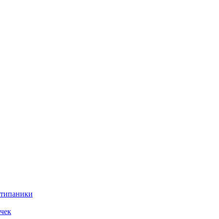
нтипаники
чек