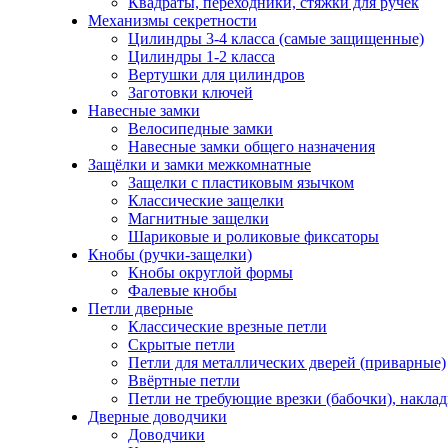
Квадраты, переходники, стяжки для ручек
Механизмы секретности
Цилиндры 3-4 класса (самые защищенные)
Цилиндры 1-2 класса
Вертушки для цилиндров
Заготовки ключей
Навесные замки
Велосипедные замки
Навесные замки общего назначения
Защёлки и замки межкомнатные
Защелки с пластиковым язычком
Классические защелки
Магнитные защелки
Шариковые и роликовые фиксаторы
Кнобы (ручки-защелки)
Кнобы округлой формы
Фалевые кнобы
Петли дверные
Классические врезные петли
Скрытые петли
Петли для металлических дверей (приварные)
Ввёртные петли
Петли не требующие врезки (бабочки), накла
Дверные доводчики
Доводчики