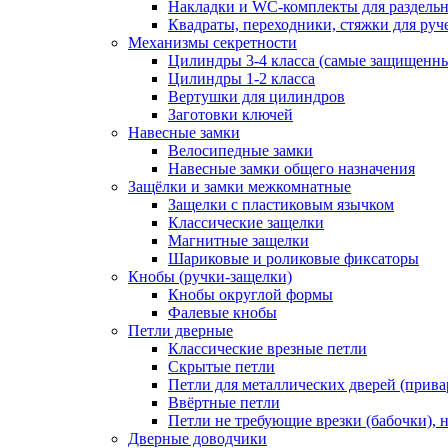
Накладки и WC-комплекты для раздель
Квадраты, переходники, стяжки для руч
Механизмы секретности
Цилиндры 3-4 класса (самые защищенн
Цилиндры 1-2 класса
Вертушки для цилиндров
Заготовки ключей
Навесные замки
Велосипедные замки
Навесные замки общего назначения
Защёлки и замки межкомнатные
Защелки с пластиковым язычком
Классические защелки
Магнитные защелки
Шариковые и роликовые фиксаторы
Кнобы (ручки-защелки)
Кнобы округлой формы
Фалевые кнобы
Петли дверные
Классические врезные петли
Скрытые петли
Петли для металлических дверей (прив
Ввёртные петли
Петли не требующие врезки (бабочки), 
Дверные доводчики