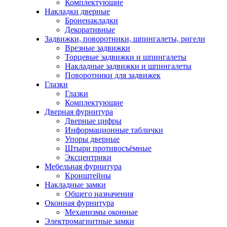
Комплектующие
Накладки дверные
Броненакладки
Декоративные
Задвижки, поворотники, шпингалеты, ригели
Врезные задвижки
Торцевые задвижки и шпингалеты
Накладные задвижки и шпингалеты
Поворотники для задвижек
Глазки
Глазки
Комплектующие
Дверная фурнитура
Дверные цифры
Информационные таблички
Упоры дверные
Штыри противосъёмные
Эксцентрики
Мебельная фурнитура
Кронштейны
Накладные замки
Общего назначения
Оконная фурнитура
Механизмы оконные
Электромагнитные замки