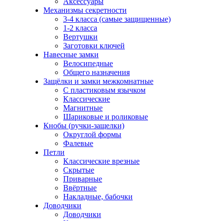
Аксессуары
Механизмы секретности
3-4 класса (самые защищенные)
1-2 класса
Вертушки
Заготовки ключей
Навесные замки
Велосипедные
Общего назначения
Защёлки и замки межкомнатные
С пластиковым язычком
Классические
Магнитные
Шариковые и роликовые
Кнобы (ручки-защелки)
Округлой формы
Фалевые
Петли
Классические врезные
Скрытые
Приварные
Ввёртные
Накладные, бабочки
Доводчики
Доводчики