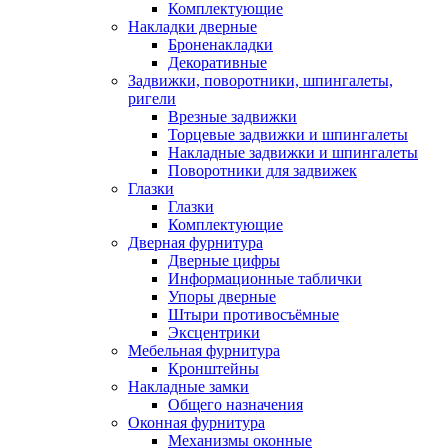
Комплектующие
Накладки дверные
Броненакладки
Декоративные
Задвижки, поворотники, шпингалеты,
ригели
Врезные задвижки
Торцевые задвижки и шпингалеты
Накладные задвижки и шпингалеты
Поворотники для задвижек
Глазки
Глазки
Комплектующие
Дверная фурнитура
Дверные цифры
Информационные таблички
Упоры дверные
Штыри противосъёмные
Эксцентрики
Мебельная фурнитура
Кронштейны
Накладные замки
Общего назначения
Оконная фурнитура
Механизмы оконные