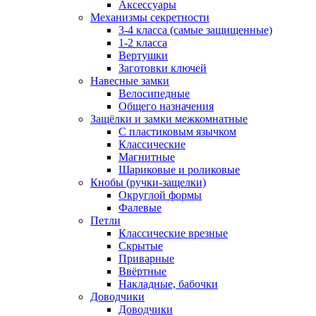
Аксессуары
Механизмы секретности
3-4 класса (самые защищенные)
1-2 класса
Вертушки
Заготовки ключей
Навесные замки
Велосипедные
Общего назначения
Защёлки и замки межкомнатные
С пластиковым язычком
Классические
Магнитные
Шариковые и роликовые
Кнобы (ручки-защелки)
Округлой формы
Фалевые
Петли
Классические врезные
Скрытые
Приварные
Ввёртные
Накладные, бабочки
Доводчики
Доводчики