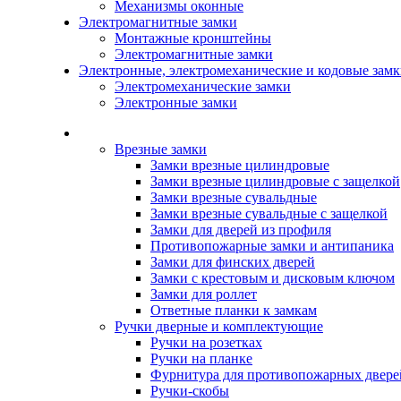
Механизмы оконные
Электромагнитные замки
Монтажные кронштейны
Электромагнитные замки
Электронные, электромеханические и кодовые зам
Электромеханические замки
Электронные замки
Каталог
Врезные замки
Замки врезные цилиндровые
Замки врезные цилиндровые с защелкой
Замки врезные сувальдные
Замки врезные сувальдные с защелкой
Замки для дверей из профиля
Противопожарные замки и антипаника
Замки для финских дверей
Замки с крестовым и дисковым ключом
Замки для роллет
Ответные планки к замкам
Ручки дверные и комплектующие
Ручки на розетках
Ручки на планке
Фурнитура для противопожарных двере
Ручки-скобы