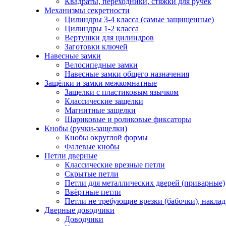
Квадраты, переходники, стяжки для ручек
Механизмы секретности
Цилиндры 3-4 класса (самые защищенные)
Цилиндры 1-2 класса
Вертушки для цилиндров
Заготовки ключей
Навесные замки
Велосипедные замки
Навесные замки общего назначения
Защёлки и замки межкомнатные
Защелки с пластиковым язычком
Классические защелки
Магнитные защелки
Шариковые и роликовые фиксаторы
Кнобы (ручки-защелки)
Кнобы округлой формы
Фалевые кнобы
Петли дверные
Классические врезные петли
Скрытые петли
Петли для металлических дверей (приварные)
Ввёртные петли
Петли не требующие врезки (бабочки), накла
Дверные доводчики
Доводчики