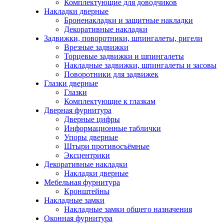
Комплектующие для доводчиков
Накладки дверные
Броненакладки и защитные накладки
Декоративные накладки
Задвижки, поворотники, шпингалеты, ригели
Врезные задвижки
Торцевые задвижки и шпингалеты
Накладные задвижки, шпингалеты и засовы
Поворотники для задвижек
Глазки дверные
Глазки
Комплектующие к глазкам
Дверная фурнитура
Дверные цифры
Информационные таблички
Упоры дверные
Штыри противосъёмные
Эксцентрики
Декоративные накладки
Накладки дверные
Мебельная фурнитура
Кронштейны
Накладные замки
Накладные замки общего назначения
Оконная фурнитура