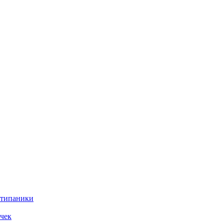
нтипаники
чек