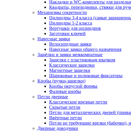
Накладки и WC-комплекты для раздель
Квадраты, переходники, стяжки для руч
Механизмы секретности
Цилиндры 3-4 класса (самые защищенн
Цилиндры 1-2 класса
Вертушки для цилиндров
Заготовки ключей
Навесные замки
Велосипедные замки
Навесные замки общего назначения
Защёлки и замки межкомнатные
Защелки с пластиковым язычком
Классические защелки
Магнитные защелки
Шариковые и роликовые фиксаторы
Кнобы (ручки-защелки)
Кнобы округлой формы
Фалевые кнобы
Петли дверные
Классические врезные петли
Скрытые петли
Петли для металлических дверей (прив
Ввёртные петли
Петли не требующие врезки (бабочки), 
Дверные доводчики