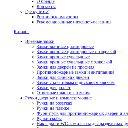
О бренде
Контакты
Где купить?
Розничные магазины
Рекомендованные интернет-магазины
Каталог
Врезные замки
Замки врезные цилиндровые
Замки врезные цилиндровые с защелкой
Замки врезные сувальдные
Замки врезные сувальдные с защелкой
Замки для дверей из профиля
Противопожарные замки и антипаника
Замки для финских дверей
Замки с крестовым и дисковым ключом
Замки для роллет
Ответные планки к замкам
Ручки дверные и комплектующие
Ручки на розетках
Ручки на планке
Фурнитура для противопожарных дверей и а
Ручки-скобы
Накладки и WC-комплекты для раздельных ру