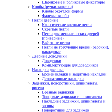
Шариковые и роликовые фиксаторы
Кнобы (ручки-защелки)
Кнобы округлой формы
Фалевые кнобы
Петли дверные
Классические врезные петли
Скрытые петли
Петли для металлических дверей
(приварные)
Ввёртные петли
Петли не требующие врезки (бабочки),
накладные
Дверные доводчики
Доводчики
Комплектующие для доводчиков
Накладки дверные
Броненакладки и защитные накладки
Декоративные накладки
Задвижки, поворотники, шпингалеты,
ригели
Врезные задвижки
Торцевые задвижки и шпингалеты
Накладные задвижки, шпингалеты и
засовы
Поворотники для задвижек