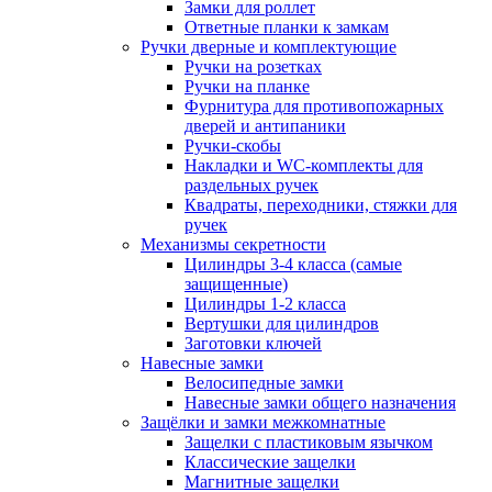
Замки для роллет
Ответные планки к замкам
Ручки дверные и комплектующие
Ручки на розетках
Ручки на планке
Фурнитура для противопожарных
дверей и антипаники
Ручки-скобы
Накладки и WC-комплекты для
раздельных ручек
Квадраты, переходники, стяжки для
ручек
Механизмы секретности
Цилиндры 3-4 класса (самые
защищенные)
Цилиндры 1-2 класса
Вертушки для цилиндров
Заготовки ключей
Навесные замки
Велосипедные замки
Навесные замки общего назначения
Защёлки и замки межкомнатные
Защелки с пластиковым язычком
Классические защелки
Магнитные защелки