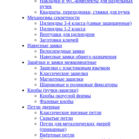
Накладки и WC-комплекты для раздельных
ручек
Квадраты, переходники, стяжки для ручек
Механизмы секретности
Цилиндры 3-4 класса (самые защищенные)
Цилиндры 1-2 класса
Вертушки для цилиндров
Заготовки ключей
Навесные замки
Велосипедные замки
Навесные замки общего назначения
Защёлки и замки межкомнатные
Защелки с пластиковым язычком
Классические защелки
Магнитные защелки
Шариковые и роликовые фиксаторы
Кнобы (ручки-защелки)
Кнобы округлой формы
Фалевые кнобы
Петли дверные
Классические врезные петли
Скрытые петли
Петли для металлических дверей
(приварные)
Ввёртные петли