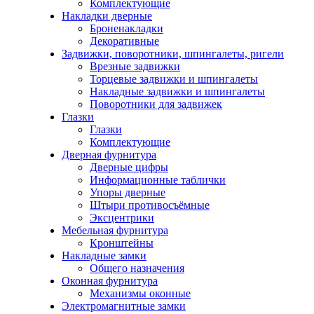
Комплектующие
Накладки дверные
Броненакладки
Декоративные
Задвижки, поворотники, шпингалеты, ригели
Врезные задвижки
Торцевые задвижки и шпингалеты
Накладные задвижки и шпингалеты
Поворотники для задвижек
Глазки
Глазки
Комплектующие
Дверная фурнитура
Дверные цифры
Информационные таблички
Упоры дверные
Штыри противосъёмные
Эксцентрики
Мебельная фурнитура
Кронштейны
Накладные замки
Общего назначения
Оконная фурнитура
Механизмы оконные
Электромагнитные замки