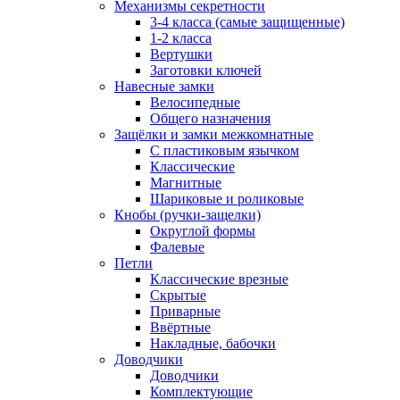
Механизмы секретности
3-4 класса (самые защищенные)
1-2 класса
Вертушки
Заготовки ключей
Навесные замки
Велосипедные
Общего назначения
Защёлки и замки межкомнатные
С пластиковым язычком
Классические
Магнитные
Шариковые и роликовые
Кнобы (ручки-защелки)
Округлой формы
Фалевые
Петли
Классические врезные
Скрытые
Приварные
Ввёртные
Накладные, бабочки
Доводчики
Доводчики
Комплектующие