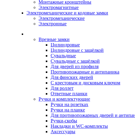
Монтажные кронштейны
Электромагнитные
Электромеханические и кодовые замки
Электромеханические
Электронные
Каталог
Врезные замки
Цилиндровые
Цилиндровые с защёлкой
Сувальдные
Сувальдные с защёлкой
Для дверей из профиля
Противопожарные и антипаника
Для финских дверей
С крестовым и дисковым ключом
Для роллет
Ответные планки
Ручки и комплектующие
Ручки на розетках
Ручки на планке
Для противопожарных дверей и антипа
Ручки-скобы
Накладки и WC-комплекты
Аксессуары