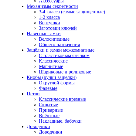
Аксессуары
Механизмы секретности
3-4 класса (самые защищенные)
1-2 класса
Вертушки
Заготовки ключей
Навесные замки
Велосипедные
Общего назначения
Защёлки и замки межкомнатные
С пластиковым язычком
Классические
Магнитные
Шариковые и роликовые
Кнобы (ручки-защелки)
Округлой формы
Фалевые
Петли
Классические врезные
Скрытые
Приварные
Ввёртные
Накладные, бабочки
Доводчики
Доводчики