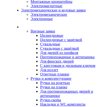
Монтажные кронштейны
Электромагнитные
Электромеханические и кодовые замки
Электромеханические
Электронные
Каталог
Врезные замки
Цилиндровые
Цилиндровые с защёлкой
Сувальдные
Сувальдные с защёлкой
Для дверей из профиля
Противопожарные и антипаника
Для финских дверей
С крестовым и дисковым ключом
Для роллет
Ответные планки
Ручки и комплектующие
Ручки на розетках
Ручки на планке
Для противопожарных дверей и
антипаники
Ручки-скобы
Накладки и WC-комплекты