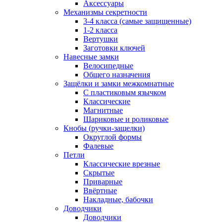
Аксессуары
Механизмы секретности
3-4 класса (самые защищенные)
1-2 класса
Вертушки
Заготовки ключей
Навесные замки
Велосипедные
Общего назначения
Защёлки и замки межкомнатные
С пластиковым язычком
Классические
Магнитные
Шариковые и роликовые
Кнобы (ручки-защелки)
Округлой формы
Фалевые
Петли
Классические врезные
Скрытые
Приварные
Ввёртные
Накладные, бабочки
Доводчики
Доводчики