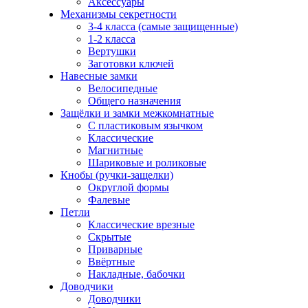
Аксессуары
Механизмы секретности
3-4 класса (самые защищенные)
1-2 класса
Вертушки
Заготовки ключей
Навесные замки
Велосипедные
Общего назначения
Защёлки и замки межкомнатные
С пластиковым язычком
Классические
Магнитные
Шариковые и роликовые
Кнобы (ручки-защелки)
Округлой формы
Фалевые
Петли
Классические врезные
Скрытые
Приварные
Ввёртные
Накладные, бабочки
Доводчики
Доводчики