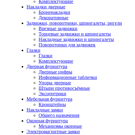
Комплектующие
Накладки дверные
Броненакладки
Декоративные
Задвижки, поворотники, шпингалеты, ригели
Врезные задвижки
Торцевые задвижки и шпингалеты
Накладные задвижки и шпингалеты
Поворотники для задвижек
Глазки
Глазки
Комплектующие
Дверная фурнитура
Дверные цифры
Информационные таблички
Упоры дверные
Штыри противосъёмные
Эксцентрики
Мебельная фурнитура
Кронштейны
Накладные замки
Общего назначения
Оконная фурнитура
Механизмы оконные
Электромагнитные замки