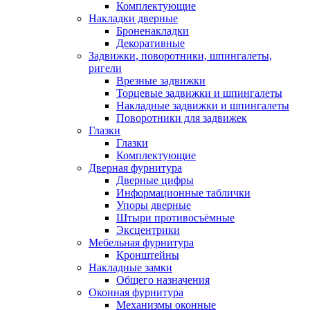
Комплектующие
Накладки дверные
Броненакладки
Декоративные
Задвижки, поворотники, шпингалеты,
ригели
Врезные задвижки
Торцевые задвижки и шпингалеты
Накладные задвижки и шпингалеты
Поворотники для задвижек
Глазки
Глазки
Комплектующие
Дверная фурнитура
Дверные цифры
Информационные таблички
Упоры дверные
Штыри противосъёмные
Эксцентрики
Мебельная фурнитура
Кронштейны
Накладные замки
Общего назначения
Оконная фурнитура
Механизмы оконные