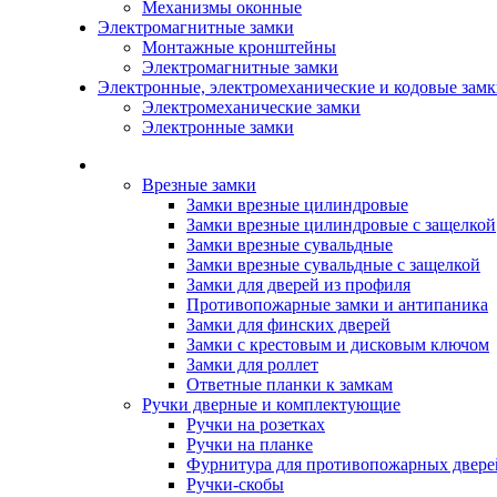
Механизмы оконные
Электромагнитные замки
Монтажные кронштейны
Электромагнитные замки
Электронные, электромеханические и кодовые зам
Электромеханические замки
Электронные замки
Каталог
Врезные замки
Замки врезные цилиндровые
Замки врезные цилиндровые с защелкой
Замки врезные сувальдные
Замки врезные сувальдные с защелкой
Замки для дверей из профиля
Противопожарные замки и антипаника
Замки для финских дверей
Замки с крестовым и дисковым ключом
Замки для роллет
Ответные планки к замкам
Ручки дверные и комплектующие
Ручки на розетках
Ручки на планке
Фурнитура для противопожарных двере
Ручки-скобы