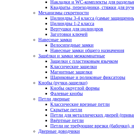
Накладки и WC-комплекты для раздель
Квадраты, переходники, стяжки для руч
Механизмы секретности
Цилиндры 3-4 класса (самые защищенн
Цилиндры 1-2 класса
Вертушки для цилиндров
Заготовки ключей
Навесные замки
Велосипедные замки
Навесные замки общего назначения
Защёлки и замки межкомнатные
Защелки с пластиковым язычком
Классические защелки
Магнитные защелки
Шариковые и роликовые фиксаторы
Кнобы (ручки-защелки)
Кнобы округлой формы
Фалевые кнобы
Петли дверные
Классические врезные петли
Скрытые петли
Петли для металлических дверей (прив
Ввёртные петли
Петли не требующие врезки (бабочки), 
Дверные доводчики