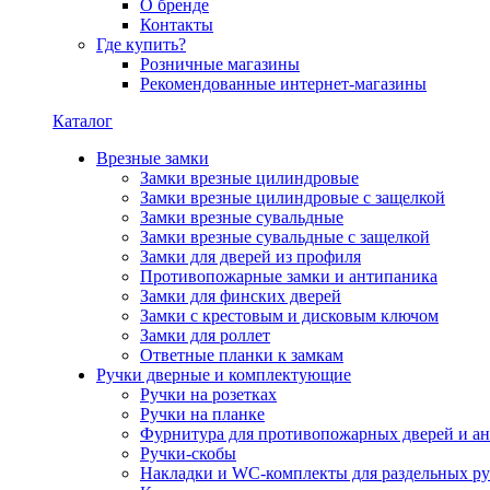
О бренде
Контакты
Где купить?
Розничные магазины
Рекомендованные интернет-магазины
Каталог
Врезные замки
Замки врезные цилиндровые
Замки врезные цилиндровые с защелкой
Замки врезные сувальдные
Замки врезные сувальдные с защелкой
Замки для дверей из профиля
Противопожарные замки и антипаника
Замки для финских дверей
Замки с крестовым и дисковым ключом
Замки для роллет
Ответные планки к замкам
Ручки дверные и комплектующие
Ручки на розетках
Ручки на планке
Фурнитура для противопожарных дверей и а
Ручки-скобы
Накладки и WC-комплекты для раздельных ру