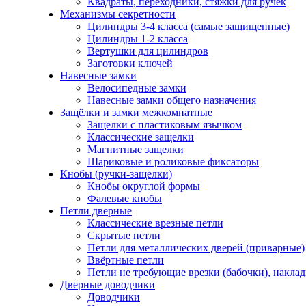
Квадраты, переходники, стяжки для ручек
Механизмы секретности
Цилиндры 3-4 класса (самые защищенные)
Цилиндры 1-2 класса
Вертушки для цилиндров
Заготовки ключей
Навесные замки
Велосипедные замки
Навесные замки общего назначения
Защёлки и замки межкомнатные
Защелки с пластиковым язычком
Классические защелки
Магнитные защелки
Шариковые и роликовые фиксаторы
Кнобы (ручки-защелки)
Кнобы округлой формы
Фалевые кнобы
Петли дверные
Классические врезные петли
Скрытые петли
Петли для металлических дверей (приварные)
Ввёртные петли
Петли не требующие врезки (бабочки), накла
Дверные доводчики
Доводчики