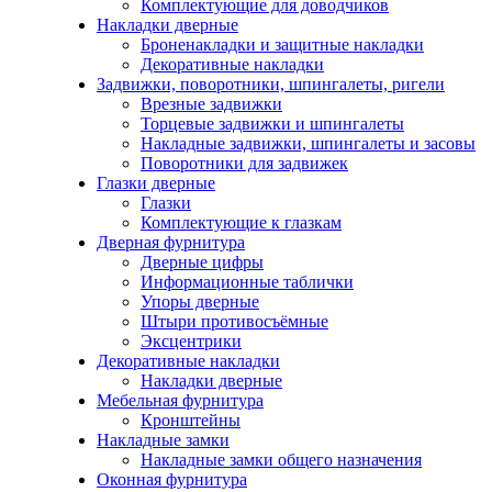
Комплектующие для доводчиков
Накладки дверные
Броненакладки и защитные накладки
Декоративные накладки
Задвижки, поворотники, шпингалеты, ригели
Врезные задвижки
Торцевые задвижки и шпингалеты
Накладные задвижки, шпингалеты и засовы
Поворотники для задвижек
Глазки дверные
Глазки
Комплектующие к глазкам
Дверная фурнитура
Дверные цифры
Информационные таблички
Упоры дверные
Штыри противосъёмные
Эксцентрики
Декоративные накладки
Накладки дверные
Мебельная фурнитура
Кронштейны
Накладные замки
Накладные замки общего назначения
Оконная фурнитура