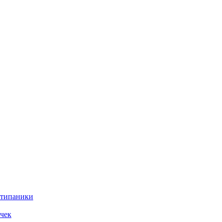
нтипаники
чек