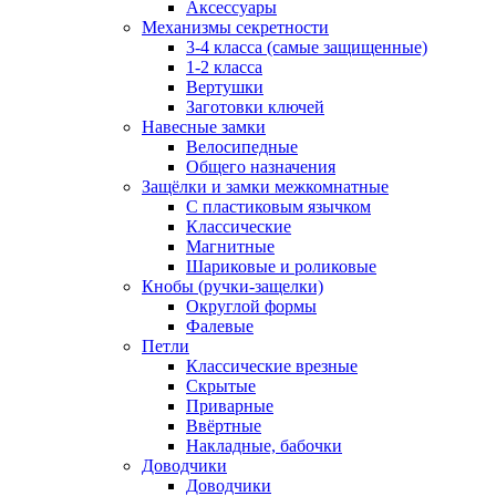
Аксессуары
Механизмы секретности
3-4 класса (самые защищенные)
1-2 класса
Вертушки
Заготовки ключей
Навесные замки
Велосипедные
Общего назначения
Защёлки и замки межкомнатные
С пластиковым язычком
Классические
Магнитные
Шариковые и роликовые
Кнобы (ручки-защелки)
Округлой формы
Фалевые
Петли
Классические врезные
Скрытые
Приварные
Ввёртные
Накладные, бабочки
Доводчики
Доводчики