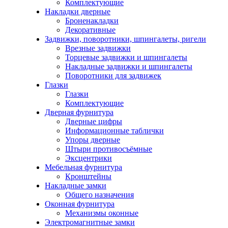
Комплектующие
Накладки дверные
Броненакладки
Декоративные
Задвижки, поворотники, шпингалеты, ригели
Врезные задвижки
Торцевые задвижки и шпингалеты
Накладные задвижки и шпингалеты
Поворотники для задвижек
Глазки
Глазки
Комплектующие
Дверная фурнитура
Дверные цифры
Информационные таблички
Упоры дверные
Штыри противосъёмные
Эксцентрики
Мебельная фурнитура
Кронштейны
Накладные замки
Общего назначения
Оконная фурнитура
Механизмы оконные
Электромагнитные замки