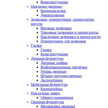
Комплектующие
Накладки дверные
Броненакладки
Декоративные
Задвижки, поворотники, шпингалеты,
ригели
Врезные задвижки
Торцевые задвижки и шпингалеты
Накладные задвижки и шпингалеты
Поворотники для задвижек
Глазки
Глазки
Комплектующие
Дверная фурнитура
Дверные цифры
Информационные таблички
Упоры дверные
Штыри противосъёмные
Эксцентрики
Мебельная фурнитура
Кронштейны
Накладные замки
Общего назначения
Оконная фурнитура
Механизмы оконные