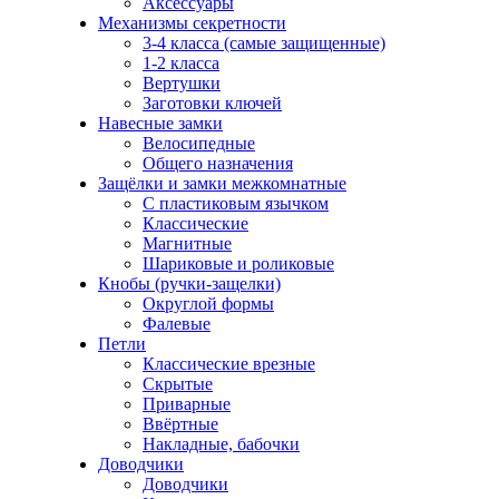
Аксессуары
Механизмы секретности
3-4 класса (самые защищенные)
1-2 класса
Вертушки
Заготовки ключей
Навесные замки
Велосипедные
Общего назначения
Защёлки и замки межкомнатные
С пластиковым язычком
Классические
Магнитные
Шариковые и роликовые
Кнобы (ручки-защелки)
Округлой формы
Фалевые
Петли
Классические врезные
Скрытые
Приварные
Ввёртные
Накладные, бабочки
Доводчики
Доводчики