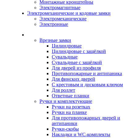
Монтажные кронштейны
Электромагнитные
Электромеханические и кодовые замки
Электромеханические
Электронные
Каталог
Врезные замки
Цилиндровые
Цилиндровые с защёлкой
Сувальдные
Сувальдные с защёлкой
Для дверей из профиля
Противопожарные и антипаника
Для финских дверей
С крестовым и дисковым ключом
Для роллет
Ответные планки
Ручки и комплектующие
Ручки на розетках
Ручки на планке
Для противопожарных дверей и
антипаники
Ручки-скобы
Накладки и WC-комплекты