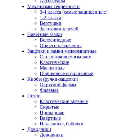
Аксессуары
Механизмы секретности
3-4 класса (самые защищенные)
1-2 класса
Вертушки
Заготовки ключей
Навесные замки
Велосипедные
Общего назначения
Защёлки и замки межкомнатные
С пластиковым язычком
Классические
Магнитные
Шариковые и роликовые
Кнобы (ручки-защелки)
Округлой формы
Фалевые
Петли
Классические врезные
Скрытые
Приварные
Ввёртные
Накладные, бабочки
Доводчики
Доводчики