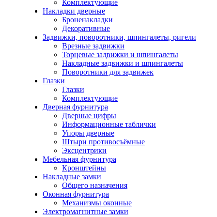
Комплектующие
Накладки дверные
Броненакладки
Декоративные
Задвижки, поворотники, шпингалеты, ригели
Врезные задвижки
Торцевые задвижки и шпингалеты
Накладные задвижки и шпингалеты
Поворотники для задвижек
Глазки
Глазки
Комплектующие
Дверная фурнитура
Дверные цифры
Информационные таблички
Упоры дверные
Штыри противосъёмные
Эксцентрики
Мебельная фурнитура
Кронштейны
Накладные замки
Общего назначения
Оконная фурнитура
Механизмы оконные
Электромагнитные замки