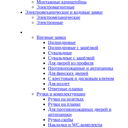
Монтажные кронштейны
Электромагнитные
Электромеханические и кодовые замки
Электромеханические
Электронные
Каталог
Врезные замки
Цилиндровые
Цилиндровые с защёлкой
Сувальдные
Сувальдные с защёлкой
Для дверей из профиля
Противопожарные и антипаника
Для финских дверей
С крестовым и дисковым ключом
Для роллет
Ответные планки
Ручки и комплектующие
Ручки на розетках
Ручки на планке
Для противопожарных дверей и
антипаники
Ручки-скобы
Накладки и WC-комплекты