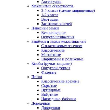
Аксессуары
Механизмы секретности
3-4 класса (самые защищенные)
1-2 класса
Вертушки
Заготовки ключей
Навесные замки
Велосипедные
Общего назначения
Защёлки и замки межкомнатные
С пластиковым язычком
Классические
Магнитные
Шариковые и роликовые
Кнобы (ручки-защелки)
Округлой формы
Фалевые
Петли
Классические врезные
Скрытые
Приварные
Ввёртные
Накладные, бабочки
Доводчики
Доводчики