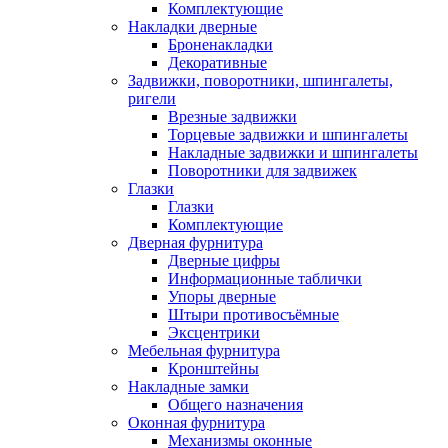
Комплектующие
Накладки дверные
Броненакладки
Декоративные
Задвижки, поворотники, шпингалеты,
ригели
Врезные задвижки
Торцевые задвижки и шпингалеты
Накладные задвижки и шпингалеты
Поворотники для задвижек
Глазки
Глазки
Комплектующие
Дверная фурнитура
Дверные цифры
Информационные таблички
Упоры дверные
Штыри противосъёмные
Эксцентрики
Мебельная фурнитура
Кронштейны
Накладные замки
Общего назначения
Оконная фурнитура
Механизмы оконные