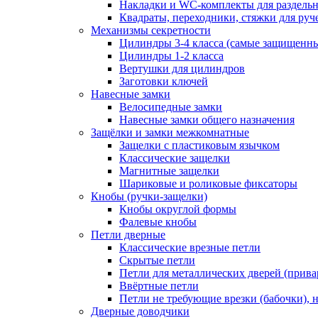
Накладки и WC-комплекты для раздель
Квадраты, переходники, стяжки для руч
Механизмы секретности
Цилиндры 3-4 класса (самые защищенн
Цилиндры 1-2 класса
Вертушки для цилиндров
Заготовки ключей
Навесные замки
Велосипедные замки
Навесные замки общего назначения
Защёлки и замки межкомнатные
Защелки с пластиковым язычком
Классические защелки
Магнитные защелки
Шариковые и роликовые фиксаторы
Кнобы (ручки-защелки)
Кнобы округлой формы
Фалевые кнобы
Петли дверные
Классические врезные петли
Скрытые петли
Петли для металлических дверей (прив
Ввёртные петли
Петли не требующие врезки (бабочки), 
Дверные доводчики