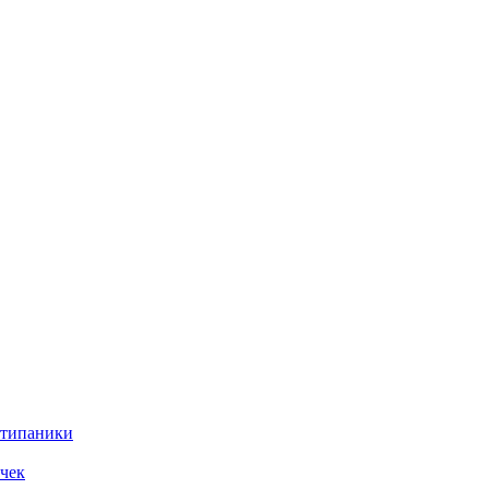
нтипаники
чек