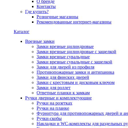
О бренде
Контакты
Где купить?
Розничные магазины
Рекомендованные интернет-магазины
Каталог
Врезные замки
Замки врезные цилиндровые
Замки врезные цилиндровые с защелкой
Замки врезные сувальдные
Замки врезные сувальдные с защелкой
Замки для дверей из профиля
Противопожарные замки и антипаника
Замки для финских дверей
Замки с крестовым и дисковым ключом
Замки для роллет
Ответные планки к замкам
Ручки дверные и комплектующие
Ручки на розетках
Ручки на планке
Фурнитура для противопожарных дверей и а
Ручки-скобы
Накладки и WC-комплекты для раздельных ру