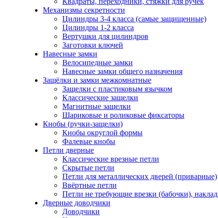
Квадраты, переходники, стяжки для ручек
Механизмы секретности
Цилиндры 3-4 класса (самые защищенные)
Цилиндры 1-2 класса
Вертушки для цилиндров
Заготовки ключей
Навесные замки
Велосипедные замки
Навесные замки общего назначения
Защёлки и замки межкомнатные
Защелки с пластиковым язычком
Классические защелки
Магнитные защелки
Шариковые и роликовые фиксаторы
Кнобы (ручки-защелки)
Кнобы округлой формы
Фалевые кнобы
Петли дверные
Классические врезные петли
Скрытые петли
Петли для металлических дверей (приварные)
Ввёртные петли
Петли не требующие врезки (бабочки), накла
Дверные доводчики
Доводчики