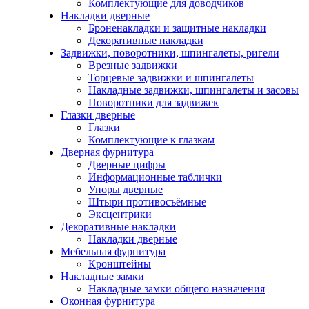
Комплектующие для доводчиков
Накладки дверные
Броненакладки и защитные накладки
Декоративные накладки
Задвижки, поворотники, шпингалеты, ригели
Врезные задвижки
Торцевые задвижки и шпингалеты
Накладные задвижки, шпингалеты и засовы
Поворотники для задвижек
Глазки дверные
Глазки
Комплектующие к глазкам
Дверная фурнитура
Дверные цифры
Информационные таблички
Упоры дверные
Штыри противосъёмные
Эксцентрики
Декоративные накладки
Накладки дверные
Мебельная фурнитура
Кронштейны
Накладные замки
Накладные замки общего назначения
Оконная фурнитура