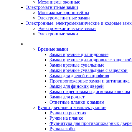
Механизмы оконные
Электромагнитные замки
Монтажные кронштейны
Электромагнитные замки
Электронные, электромеханические и кодовые зам
Электромеханические замки
Электронные замки
Каталог
Врезные замки
Замки врезные цилиндровые
Замки врезные цилиндровые с защелкой
Замки врезные сувальдные
Замки врезные сувальдные с защелкой
Замки для дверей из профиля
Противопожарные замки и антипаника
Замки для финских дверей
Замки с крестовым и дисковым ключом
Замки для роллет
Ответные планки к замкам
Ручки дверные и комплектующие
Ручки на розетках
Ручки на планке
Фурнитура для противопожарных двере
Ручки-скобы