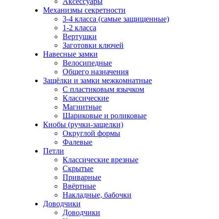
Аксессуары
Механизмы секретности
3-4 класса (самые защищенные)
1-2 класса
Вертушки
Заготовки ключей
Навесные замки
Велосипедные
Общего назначения
Защёлки и замки межкомнатные
С пластиковым язычком
Классические
Магнитные
Шариковые и роликовые
Кнобы (ручки-защелки)
Округлой формы
Фалевые
Петли
Классические врезные
Скрытые
Приварные
Ввёртные
Накладные, бабочки
Доводчики
Доводчики