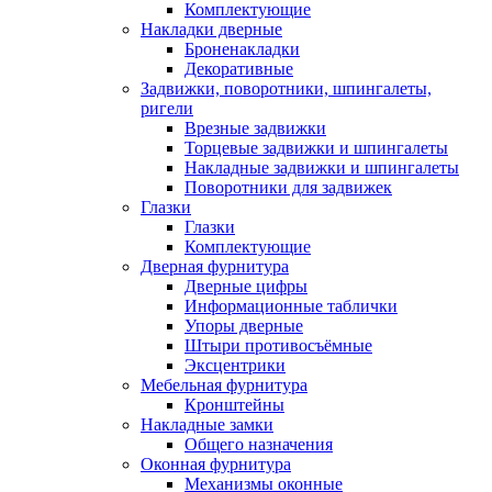
Комплектующие
Накладки дверные
Броненакладки
Декоративные
Задвижки, поворотники, шпингалеты,
ригели
Врезные задвижки
Торцевые задвижки и шпингалеты
Накладные задвижки и шпингалеты
Поворотники для задвижек
Глазки
Глазки
Комплектующие
Дверная фурнитура
Дверные цифры
Информационные таблички
Упоры дверные
Штыри противосъёмные
Эксцентрики
Мебельная фурнитура
Кронштейны
Накладные замки
Общего назначения
Оконная фурнитура
Механизмы оконные