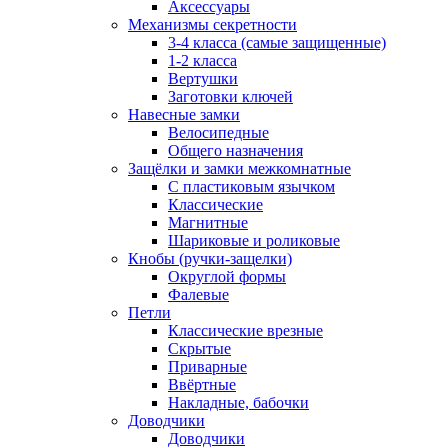
Аксессуары
Механизмы секретности
3-4 класса (самые защищенные)
1-2 класса
Вертушки
Заготовки ключей
Навесные замки
Велосипедные
Общего назначения
Защёлки и замки межкомнатные
С пластиковым язычком
Классические
Магнитные
Шариковые и роликовые
Кнобы (ручки-защелки)
Округлой формы
Фалевые
Петли
Классические врезные
Скрытые
Приварные
Ввёртные
Накладные, бабочки
Доводчики
Доводчики