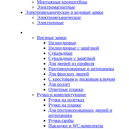
Монтажные кронштейны
Электромагнитные
Электромеханические и кодовые замки
Электромеханические
Электронные
Каталог
Врезные замки
Цилиндровые
Цилиндровые с защёлкой
Сувальдные
Сувальдные с защёлкой
Для дверей из профиля
Противопожарные и антипаника
Для финских дверей
С крестовым и дисковым ключом
Для роллет
Ответные планки
Ручки и комплектующие
Ручки на розетках
Ручки на планке
Для противопожарных дверей и
антипаники
Ручки-скобы
Накладки и WC-комплекты