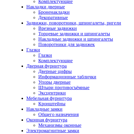
Комплектующие
Накладки дверные
Броненакладки
Декоративные
Задвижки, поворотники, шпингалеты, ригели
Врезные задвижки
Торцевые задвижки и шпингалеты
Накладные задвижки и шпингалеты
Поворотники для задвижек
Глазки
Глазки
Комплектующие
Дверная фурнитура
Дверные цифры
Информационные таблички
Упоры дверные
Штыри противосъёмные
Эксцентрики
Мебельная фурнитура
Кронштейны
Накладные замки
Общего назначения
Оконная фурнитура
Механизмы оконные
Электромагнитные замки