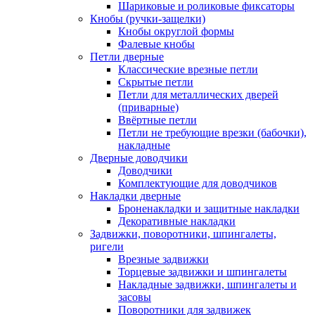
Шариковые и роликовые фиксаторы
Кнобы (ручки-защелки)
Кнобы округлой формы
Фалевые кнобы
Петли дверные
Классические врезные петли
Скрытые петли
Петли для металлических дверей
(приварные)
Ввёртные петли
Петли не требующие врезки (бабочки),
накладные
Дверные доводчики
Доводчики
Комплектующие для доводчиков
Накладки дверные
Броненакладки и защитные накладки
Декоративные накладки
Задвижки, поворотники, шпингалеты,
ригели
Врезные задвижки
Торцевые задвижки и шпингалеты
Накладные задвижки, шпингалеты и
засовы
Поворотники для задвижек