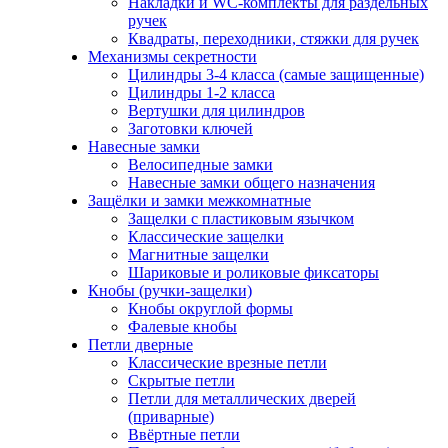
Накладки и WC-комплекты для раздельных
ручек
Квадраты, переходники, стяжки для ручек
Механизмы секретности
Цилиндры 3-4 класса (самые защищенные)
Цилиндры 1-2 класса
Вертушки для цилиндров
Заготовки ключей
Навесные замки
Велосипедные замки
Навесные замки общего назначения
Защёлки и замки межкомнатные
Защелки с пластиковым язычком
Классические защелки
Магнитные защелки
Шариковые и роликовые фиксаторы
Кнобы (ручки-защелки)
Кнобы округлой формы
Фалевые кнобы
Петли дверные
Классические врезные петли
Скрытые петли
Петли для металлических дверей
(приварные)
Ввёртные петли