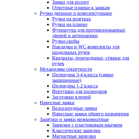
Замки для роллет
Ответные планки к замкам
Ручки дверные и комплектующие
Ручки на розетках
Ручки на планке
Фурнитура для противопожарных
дверей и антипаники
Ручки-скобы
Накладки и WC-комплекты для
раздельных ручек
Квадраты, переходники, стяжки для
ручек
Механизмы секретности
Цилиндры 3-4 класса (самые
защищенные)
Цилиндры 1-2 класса
Вертушки для цилиндров
Заготовки ключей
Навесные замки
Велосипедные замки
Навесные замки общего назначения
Защёлки и замки межкомнатные
Защелки с пластиковым язычком
Классические защелки
Магнитные защелки