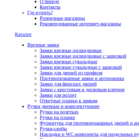
О бренде
Контакты
Где купить?
Розничные магазины
Рекомендованные интернет-магазины
Каталог
Врезные замки
Замки врезные цилиндровые
Замки врезные цилиндровые с защелкой
Замки врезные сувальдные
Замки врезные сувальдные с защелкой
Замки для дверей из профиля
Противопожарные замки и антипаника
Замки для финских дверей
Замки с крестовым и дисковым ключом
Замки для роллет
Ответные планки к замкам
Ручки дверные и комплектующие
Ручки на розетках
Ручки на планке
Фурнитура для противопожарных дверей и а
Ручки-скобы
Накладки и WC-комплекты для раздельных ру