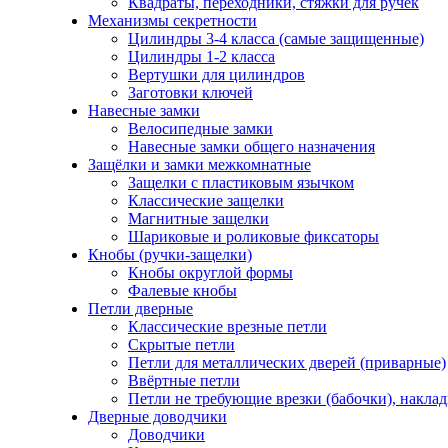
Квадраты, переходники, стяжки для ручек
Механизмы секретности
Цилиндры 3-4 класса (самые защищенные)
Цилиндры 1-2 класса
Вертушки для цилиндров
Заготовки ключей
Навесные замки
Велосипедные замки
Навесные замки общего назначения
Защёлки и замки межкомнатные
Защелки с пластиковым язычком
Классические защелки
Магнитные защелки
Шариковые и роликовые фиксаторы
Кнобы (ручки-защелки)
Кнобы округлой формы
Фалевые кнобы
Петли дверные
Классические врезные петли
Скрытые петли
Петли для металлических дверей (приварные)
Ввёртные петли
Петли не требующие врезки (бабочки), накла
Дверные доводчики
Доводчики