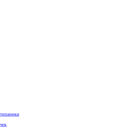
нтипаники
чек