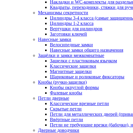
Накладки и WC-комплекты для раздель
Квадраты, переходники, стяжки для руч
Механизмы секретности
Цилиндры 3-4 класса (самые защищенн
Цилиндры 1-2 класса
Вертушки для цилиндров
Заготовки ключей
Навесные замки
Велосипедные замки
Навесные замки общего назначения
Защёлки и замки межкомнатные
Защелки с пластиковым язычком
Классические защелки
Магнитные защелки
Шариковые и роликовые фиксаторы
Кнобы (ручки-защелки)
Кнобы округлой формы
Фалевые кнобы
Петли дверные
Классические врезные петли
Скрытые петли
Петли для металлических дверей (прив
Ввёртные петли
Петли не требующие врезки (бабочки), 
Дверные доводчики