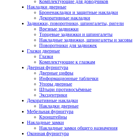
Комплектующие для доводчиков
Накладки дверные
Броненакладки и защитные накладки
Декоративные накладки
Задвижки, поворотники, шпингалеты, ригели
Врезные задвижки
Торцевые задвижки и шпингалеты
Накладные задвижки, шпингалеты и засовы
Поворотники для задвижек
Глазки дверные
Глазки
Комплектующие к глазкам
Дверная фурнитура
Дверные цифры
Информационные таблички
Упоры дверные
Штыри противосъёмные
Эксцентрики
Декоративные накладки
Накладки дверные
Мебельная фурнитура
Кронштейны
Накладные замки
Накладные замки общего назначения
Оконная фурнитура