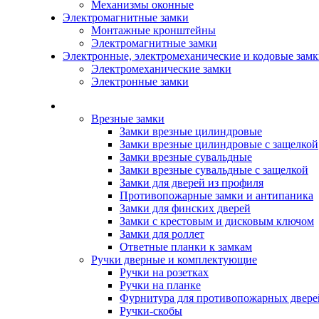
Механизмы оконные
Электромагнитные замки
Монтажные кронштейны
Электромагнитные замки
Электронные, электромеханические и кодовые зам
Электромеханические замки
Электронные замки
Каталог
Врезные замки
Замки врезные цилиндровые
Замки врезные цилиндровые с защелкой
Замки врезные сувальдные
Замки врезные сувальдные с защелкой
Замки для дверей из профиля
Противопожарные замки и антипаника
Замки для финских дверей
Замки с крестовым и дисковым ключом
Замки для роллет
Ответные планки к замкам
Ручки дверные и комплектующие
Ручки на розетках
Ручки на планке
Фурнитура для противопожарных двере
Ручки-скобы