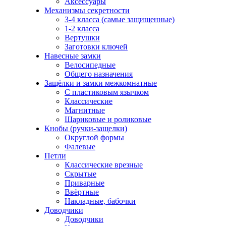
Аксессуары
Механизмы секретности
3-4 класса (самые защищенные)
1-2 класса
Вертушки
Заготовки ключей
Навесные замки
Велосипедные
Общего назначения
Защёлки и замки межкомнатные
С пластиковым язычком
Классические
Магнитные
Шариковые и роликовые
Кнобы (ручки-защелки)
Округлой формы
Фалевые
Петли
Классические врезные
Скрытые
Приварные
Ввёртные
Накладные, бабочки
Доводчики
Доводчики