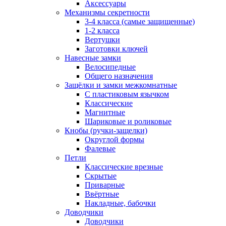
Аксессуары
Механизмы секретности
3-4 класса (самые защищенные)
1-2 класса
Вертушки
Заготовки ключей
Навесные замки
Велосипедные
Общего назначения
Защёлки и замки межкомнатные
С пластиковым язычком
Классические
Магнитные
Шариковые и роликовые
Кнобы (ручки-защелки)
Округлой формы
Фалевые
Петли
Классические врезные
Скрытые
Приварные
Ввёртные
Накладные, бабочки
Доводчики
Доводчики