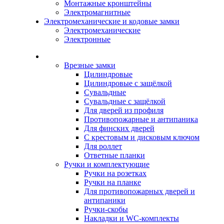
Монтажные кронштейны
Электромагнитные
Электромеханические и кодовые замки
Электромеханические
Электронные
Каталог
Врезные замки
Цилиндровые
Цилиндровые с защёлкой
Сувальдные
Сувальдные с защёлкой
Для дверей из профиля
Противопожарные и антипаника
Для финских дверей
С крестовым и дисковым ключом
Для роллет
Ответные планки
Ручки и комплектующие
Ручки на розетках
Ручки на планке
Для противопожарных дверей и
антипаники
Ручки-скобы
Накладки и WC-комплекты