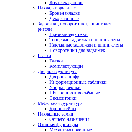
Комплектующие
Накладки дверные
Броненакладки
Декоративные
Задвижки, поворотники, шпингалеты,
ригели
Врезные задвижки
Торцевые задвижки и шпингалеты
Накладные задвижки и шпингалеты
Поворотники для задвижек
Глазки
Глазки
Комплектующие
Дверная фурнитура
Дверные цифры
Информационные таблички
Упоры дверные
Штыри противосъёмные
Эксцентрики
Мебельная фурнитура
Кронштейны
Накладные замки
Общего назначения
Оконная фурнитура
Механизмы оконные