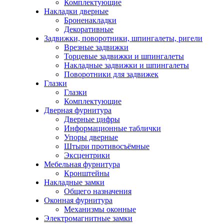
Комплектующие
Накладки дверные
Броненакладки
Декоративные
Задвижки, поворотники, шпингалеты, ригели
Врезные задвижки
Торцевые задвижки и шпингалеты
Накладные задвижки и шпингалеты
Поворотники для задвижек
Глазки
Глазки
Комплектующие
Дверная фурнитура
Дверные цифры
Информационные таблички
Упоры дверные
Штыри противосъёмные
Эксцентрики
Мебельная фурнитура
Кронштейны
Накладные замки
Общего назначения
Оконная фурнитура
Механизмы оконные
Электромагнитные замки