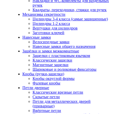
Накладки и WC-комплекты для раздельных
ручек
Квадраты, переходники, стяжки для ручек
Механизмы секретности
Цилиндры 3-4 класса (самые защищенные)
Цилиндры 1-2 класса
Вертушки для цилиндров
Заготовки ключей
Навесные замки
Велосипедные замки
Навесные замки общего назначения
Защёлки и замки межкомнатные
Защелки с пластиковым язычком
Классические защелки
Магнитные защелки
Шариковые и роликовые фиксаторы
Кнобы (ручки-защелки)
Кнобы округлой формы
Фалевые кнобы
Петли дверные
Классические врезные петли
Скрытые петли
Петли для металлических дверей
(приварные)
Ввёртные петли