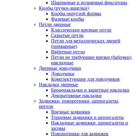
Шариковые и роликовые фиксаторы
Кнобы (ручки-защелки)
Кнобы округлой формы
Фалевые кнобы
Петли дверные
Классические врезные петли
Скрытые петли
Петли для металлических дверей
(приварные)
Ввёртные петли
Петли не требующие врезки (бабочки),
накладные
Дверные доводчики
Доводчики
Комплектующие для доводчиков
Накладки дверные
Броненакладки и защитные накладки
Декоративные накладки
Задвижки, поворотники, шпингалеты,
ригели
Врезные задвижки
Торцевые задвижки и шпингалеты
Накладные задвижки, шпингалеты и
засовы
Поворотники для задвижек