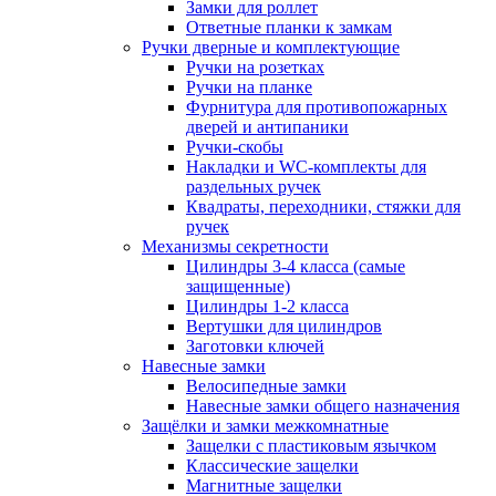
Замки для роллет
Ответные планки к замкам
Ручки дверные и комплектующие
Ручки на розетках
Ручки на планке
Фурнитура для противопожарных
дверей и антипаники
Ручки-скобы
Накладки и WC-комплекты для
раздельных ручек
Квадраты, переходники, стяжки для
ручек
Механизмы секретности
Цилиндры 3-4 класса (самые
защищенные)
Цилиндры 1-2 класса
Вертушки для цилиндров
Заготовки ключей
Навесные замки
Велосипедные замки
Навесные замки общего назначения
Защёлки и замки межкомнатные
Защелки с пластиковым язычком
Классические защелки
Магнитные защелки