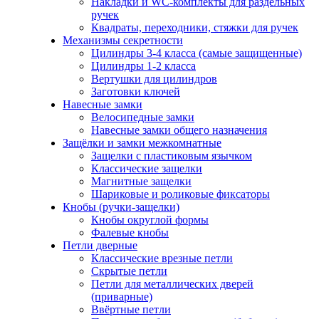
Накладки и WC-комплекты для раздельных
ручек
Квадраты, переходники, стяжки для ручек
Механизмы секретности
Цилиндры 3-4 класса (самые защищенные)
Цилиндры 1-2 класса
Вертушки для цилиндров
Заготовки ключей
Навесные замки
Велосипедные замки
Навесные замки общего назначения
Защёлки и замки межкомнатные
Защелки с пластиковым язычком
Классические защелки
Магнитные защелки
Шариковые и роликовые фиксаторы
Кнобы (ручки-защелки)
Кнобы округлой формы
Фалевые кнобы
Петли дверные
Классические врезные петли
Скрытые петли
Петли для металлических дверей
(приварные)
Ввёртные петли