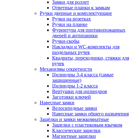
Замки для роллет
Ответные планки к замкам
Ручки дверные и комплектующие
Ручки на розетках
Ручки на планке
Фурнитура для противопожарных
дверей и антипаники
Ручки-скобы
Накладки и WC-комплекты для
раздельных ручек
Квадраты, переходники, стяжки для
ручек
Механизмы секретности
Цилиндры 3-4 класса (самые
защищенные)
Цилиндры 1-2 класса
Вертушки для цилиндров
Заготовки ключей
Навесные замки
Велосипедные замки
Навесные замки общего назначения
Защёлки и замки межкомнатные
Защелки с пластиковым язычком
Классические защелки
Магнитные защелки