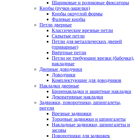
Шариковые и роликовые фиксаторы
Кнобы (ручки-защелки)
Кнобы округлой формы
Фалевые кнобы
Петли дверные
Классические врезные петли
Скрытые петли
Петли для металлических дверей
(приварные)
Ввёртные петли
Петли не требующие врезки (бабочки),
накладные
Дверные доводчики
Доводчики
Комплектующие для доводчиков
Накладки дверные
Броненакладки и защитные накладки
Декоративные накладки
Задвижки, поворотники, шпингалеты,
ригели
Врезные задвижки
Торцевые задвижки и шпингалеты
Накладные задвижки, шпингалеты и
засовы
Поворотники для задвижек