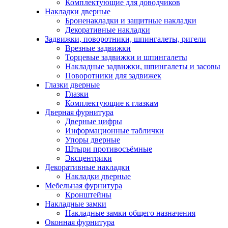
Комплектующие для доводчиков
Накладки дверные
Броненакладки и защитные накладки
Декоративные накладки
Задвижки, поворотники, шпингалеты, ригели
Врезные задвижки
Торцевые задвижки и шпингалеты
Накладные задвижки, шпингалеты и засовы
Поворотники для задвижек
Глазки дверные
Глазки
Комплектующие к глазкам
Дверная фурнитура
Дверные цифры
Информационные таблички
Упоры дверные
Штыри противосъёмные
Эксцентрики
Декоративные накладки
Накладки дверные
Мебельная фурнитура
Кронштейны
Накладные замки
Накладные замки общего назначения
Оконная фурнитура