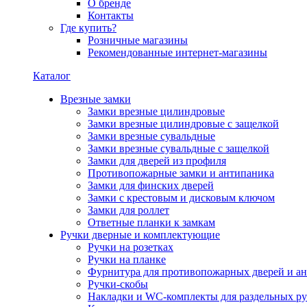
О бренде
Контакты
Где купить?
Розничные магазины
Рекомендованные интернет-магазины
Каталог
Врезные замки
Замки врезные цилиндровые
Замки врезные цилиндровые с защелкой
Замки врезные сувальдные
Замки врезные сувальдные с защелкой
Замки для дверей из профиля
Противопожарные замки и антипаника
Замки для финских дверей
Замки с крестовым и дисковым ключом
Замки для роллет
Ответные планки к замкам
Ручки дверные и комплектующие
Ручки на розетках
Ручки на планке
Фурнитура для противопожарных дверей и а
Ручки-скобы
Накладки и WC-комплекты для раздельных ру