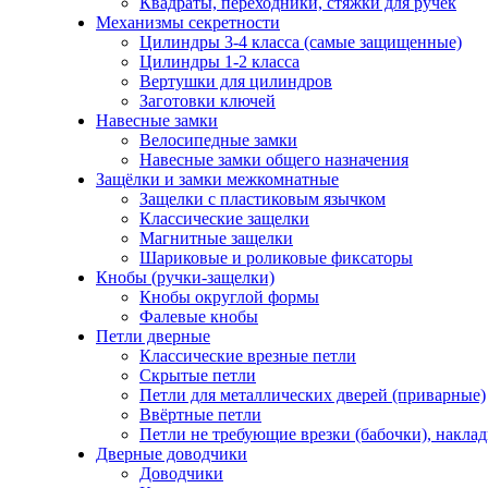
Квадраты, переходники, стяжки для ручек
Механизмы секретности
Цилиндры 3-4 класса (самые защищенные)
Цилиндры 1-2 класса
Вертушки для цилиндров
Заготовки ключей
Навесные замки
Велосипедные замки
Навесные замки общего назначения
Защёлки и замки межкомнатные
Защелки с пластиковым язычком
Классические защелки
Магнитные защелки
Шариковые и роликовые фиксаторы
Кнобы (ручки-защелки)
Кнобы округлой формы
Фалевые кнобы
Петли дверные
Классические врезные петли
Скрытые петли
Петли для металлических дверей (приварные)
Ввёртные петли
Петли не требующие врезки (бабочки), накла
Дверные доводчики
Доводчики