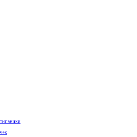
нтипаники
чек