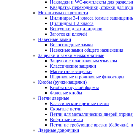
Накладки и WC-комплекты для раздель
Квадраты, переходники, стяжки для руч
Механизмы секретности
Цилиндры 3-4 класса (самые защищенн
Цилиндры 1-2 класса
Вертушки для цилиндров
Заготовки ключей
Навесные замки
Велосипедные замки
Навесные замки общего назначения
Защёлки и замки межкомнатные
Защелки с пластиковым язычком
Классические защелки
Магнитные защелки
Шариковые и роликовые фиксаторы
Кнобы (ручки-защелки)
Кнобы округлой формы
Фалевые кнобы
Петли дверные
Классические врезные петли
Скрытые петли
Петли для металлических дверей (прив
Ввёртные петли
Петли не требующие врезки (бабочки), 
Дверные доводчики