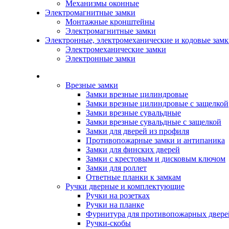
Механизмы оконные
Электромагнитные замки
Монтажные кронштейны
Электромагнитные замки
Электронные, электромеханические и кодовые зам
Электромеханические замки
Электронные замки
Каталог
Врезные замки
Замки врезные цилиндровые
Замки врезные цилиндровые с защелкой
Замки врезные сувальдные
Замки врезные сувальдные с защелкой
Замки для дверей из профиля
Противопожарные замки и антипаника
Замки для финских дверей
Замки с крестовым и дисковым ключом
Замки для роллет
Ответные планки к замкам
Ручки дверные и комплектующие
Ручки на розетках
Ручки на планке
Фурнитура для противопожарных двере
Ручки-скобы