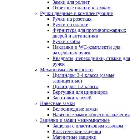
Замки для роллет
Ответные планки к замкам
Ручки дверные и комплектующие
Ручки на розетках
Ручки на планке
Фурнитура для противопожарных
дверей и антипаники
Ручки-скобы
Накладки и WC-комплекты для
раздельных ручек
Квадраты, переходники, стяжки для
ручек
Механизмы секретности
Цилиндры 3-4 класса (самые
защищенные)
Цилиндры 1-2 класса
Вертушки для цилиндров
Заготовки ключей
Навесные замки
Велосипедные замки
Навесные замки общего назначения
Защёлки и замки межкомнатные
Защелки с пластиковым язычком
Классические защелки
Магнитные защелки