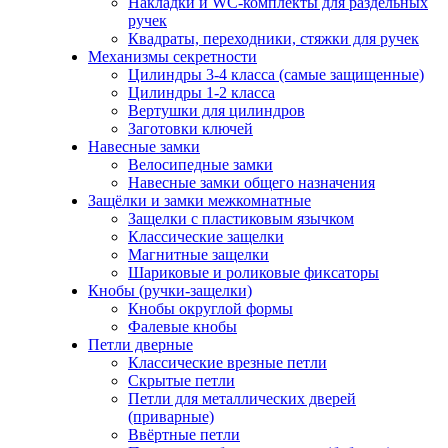
Накладки и WC-комплекты для раздельных
ручек
Квадраты, переходники, стяжки для ручек
Механизмы секретности
Цилиндры 3-4 класса (самые защищенные)
Цилиндры 1-2 класса
Вертушки для цилиндров
Заготовки ключей
Навесные замки
Велосипедные замки
Навесные замки общего назначения
Защёлки и замки межкомнатные
Защелки с пластиковым язычком
Классические защелки
Магнитные защелки
Шариковые и роликовые фиксаторы
Кнобы (ручки-защелки)
Кнобы округлой формы
Фалевые кнобы
Петли дверные
Классические врезные петли
Скрытые петли
Петли для металлических дверей
(приварные)
Ввёртные петли