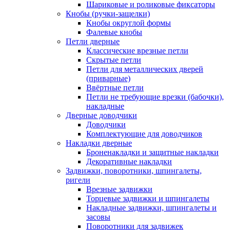
Шариковые и роликовые фиксаторы
Кнобы (ручки-защелки)
Кнобы округлой формы
Фалевые кнобы
Петли дверные
Классические врезные петли
Скрытые петли
Петли для металлических дверей
(приварные)
Ввёртные петли
Петли не требующие врезки (бабочки),
накладные
Дверные доводчики
Доводчики
Комплектующие для доводчиков
Накладки дверные
Броненакладки и защитные накладки
Декоративные накладки
Задвижки, поворотники, шпингалеты,
ригели
Врезные задвижки
Торцевые задвижки и шпингалеты
Накладные задвижки, шпингалеты и
засовы
Поворотники для задвижек