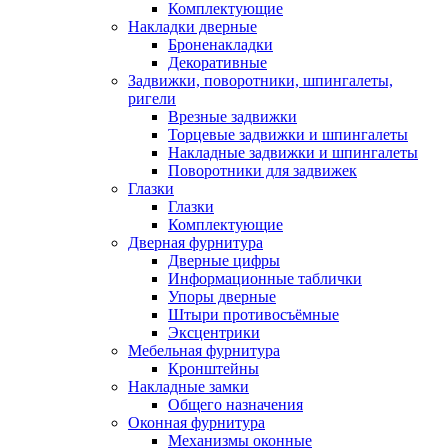
Комплектующие
Накладки дверные
Броненакладки
Декоративные
Задвижки, поворотники, шпингалеты,
ригели
Врезные задвижки
Торцевые задвижки и шпингалеты
Накладные задвижки и шпингалеты
Поворотники для задвижек
Глазки
Глазки
Комплектующие
Дверная фурнитура
Дверные цифры
Информационные таблички
Упоры дверные
Штыри противосъёмные
Эксцентрики
Мебельная фурнитура
Кронштейны
Накладные замки
Общего назначения
Оконная фурнитура
Механизмы оконные