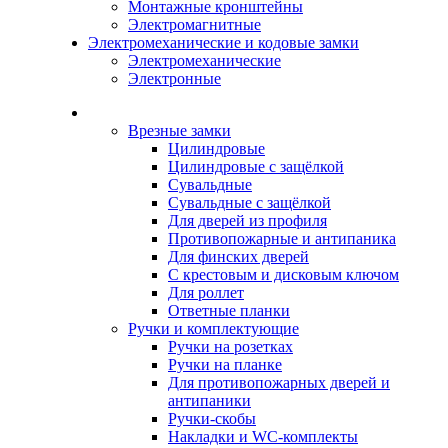
Монтажные кронштейны
Электромагнитные
Электромеханические и кодовые замки
Электромеханические
Электронные
Каталог
Врезные замки
Цилиндровые
Цилиндровые с защёлкой
Сувальдные
Сувальдные с защёлкой
Для дверей из профиля
Противопожарные и антипаника
Для финских дверей
С крестовым и дисковым ключом
Для роллет
Ответные планки
Ручки и комплектующие
Ручки на розетках
Ручки на планке
Для противопожарных дверей и
антипаники
Ручки-скобы
Накладки и WC-комплекты