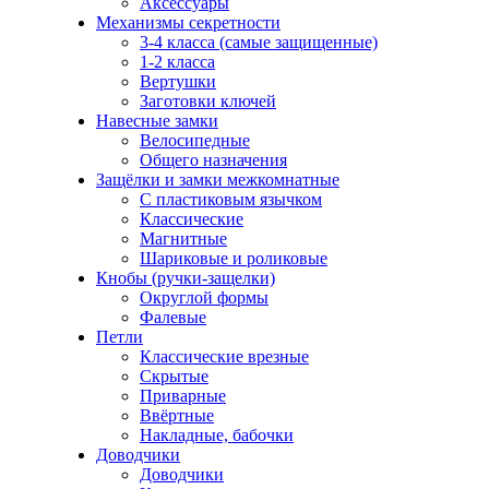
Аксессуары
Механизмы секретности
3-4 класса (самые защищенные)
1-2 класса
Вертушки
Заготовки ключей
Навесные замки
Велосипедные
Общего назначения
Защёлки и замки межкомнатные
С пластиковым язычком
Классические
Магнитные
Шариковые и роликовые
Кнобы (ручки-защелки)
Округлой формы
Фалевые
Петли
Классические врезные
Скрытые
Приварные
Ввёртные
Накладные, бабочки
Доводчики
Доводчики