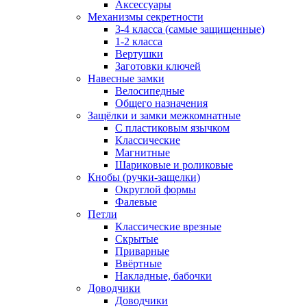
Аксессуары
Механизмы секретности
3-4 класса (самые защищенные)
1-2 класса
Вертушки
Заготовки ключей
Навесные замки
Велосипедные
Общего назначения
Защёлки и замки межкомнатные
С пластиковым язычком
Классические
Магнитные
Шариковые и роликовые
Кнобы (ручки-защелки)
Округлой формы
Фалевые
Петли
Классические врезные
Скрытые
Приварные
Ввёртные
Накладные, бабочки
Доводчики
Доводчики