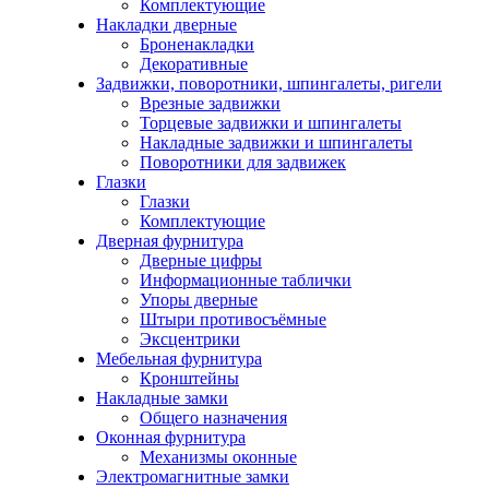
Комплектующие
Накладки дверные
Броненакладки
Декоративные
Задвижки, поворотники, шпингалеты, ригели
Врезные задвижки
Торцевые задвижки и шпингалеты
Накладные задвижки и шпингалеты
Поворотники для задвижек
Глазки
Глазки
Комплектующие
Дверная фурнитура
Дверные цифры
Информационные таблички
Упоры дверные
Штыри противосъёмные
Эксцентрики
Мебельная фурнитура
Кронштейны
Накладные замки
Общего назначения
Оконная фурнитура
Механизмы оконные
Электромагнитные замки