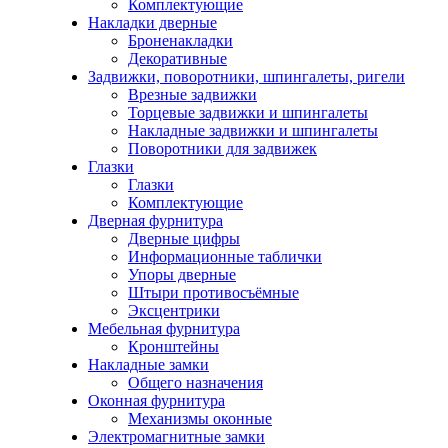
Комплектующие
Накладки дверные
Броненакладки
Декоративные
Задвижки, поворотники, шпингалеты, ригели
Врезные задвижки
Торцевые задвижки и шпингалеты
Накладные задвижки и шпингалеты
Поворотники для задвижек
Глазки
Глазки
Комплектующие
Дверная фурнитура
Дверные цифры
Информационные таблички
Упоры дверные
Штыри противосъёмные
Эксцентрики
Мебельная фурнитура
Кронштейны
Накладные замки
Общего назначения
Оконная фурнитура
Механизмы оконные
Электромагнитные замки