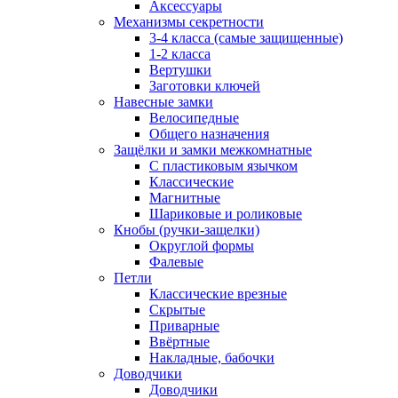
Аксессуары
Механизмы секретности
3-4 класса (самые защищенные)
1-2 класса
Вертушки
Заготовки ключей
Навесные замки
Велосипедные
Общего назначения
Защёлки и замки межкомнатные
С пластиковым язычком
Классические
Магнитные
Шариковые и роликовые
Кнобы (ручки-защелки)
Округлой формы
Фалевые
Петли
Классические врезные
Скрытые
Приварные
Ввёртные
Накладные, бабочки
Доводчики
Доводчики