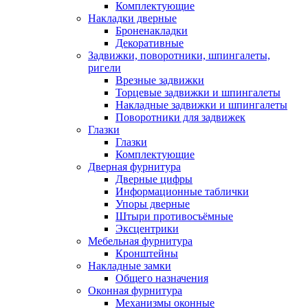
Комплектующие
Накладки дверные
Броненакладки
Декоративные
Задвижки, поворотники, шпингалеты,
ригели
Врезные задвижки
Торцевые задвижки и шпингалеты
Накладные задвижки и шпингалеты
Поворотники для задвижек
Глазки
Глазки
Комплектующие
Дверная фурнитура
Дверные цифры
Информационные таблички
Упоры дверные
Штыри противосъёмные
Эксцентрики
Мебельная фурнитура
Кронштейны
Накладные замки
Общего назначения
Оконная фурнитура
Механизмы оконные