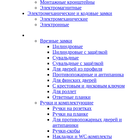
Монтажные кронштейны
Электромагнитные
Электромеханические и кодовые замки
Электромеханические
Электронные
Каталог
Врезные замки
Цилиндровые
Цилиндровые с защёлкой
Сувальдные
Сувальдные с защёлкой
Для дверей из профиля
Противопожарные и антипаника
Для финских дверей
С крестовым и дисковым ключом
Для роллет
Ответные планки
Ручки и комплектующие
Ручки на розетках
Ручки на планке
Для противопожарных дверей и
антипаники
Ручки-скобы
Накладки и WC-комплекты