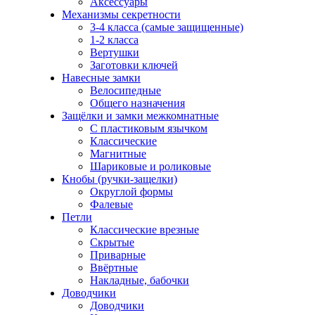
Аксессуары
Механизмы секретности
3-4 класса (самые защищенные)
1-2 класса
Вертушки
Заготовки ключей
Навесные замки
Велосипедные
Общего назначения
Защёлки и замки межкомнатные
С пластиковым язычком
Классические
Магнитные
Шариковые и роликовые
Кнобы (ручки-защелки)
Округлой формы
Фалевые
Петли
Классические врезные
Скрытые
Приварные
Ввёртные
Накладные, бабочки
Доводчики
Доводчики