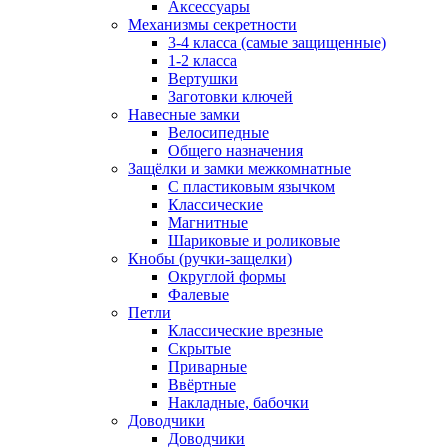
Аксессуары
Механизмы секретности
3-4 класса (самые защищенные)
1-2 класса
Вертушки
Заготовки ключей
Навесные замки
Велосипедные
Общего назначения
Защёлки и замки межкомнатные
С пластиковым язычком
Классические
Магнитные
Шариковые и роликовые
Кнобы (ручки-защелки)
Округлой формы
Фалевые
Петли
Классические врезные
Скрытые
Приварные
Ввёртные
Накладные, бабочки
Доводчики
Доводчики