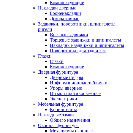
Комплектующие
Накладки дверные
Броненакладки
Декоративные
Задвижки, поворотники, шпингалеты,
ригели
Врезные задвижки
Торцевые задвижки и шпингалеты
Накладные задвижки и шпингалеты
Поворотники для задвижек
Глазки
Глазки
Комплектующие
Дверная фурнитура
Дверные цифры
Информационные таблички
Упоры дверные
Штыри противосъёмные
Эксцентрики
Мебельная фурнитура
Кронштейны
Накладные замки
Общего назначения
Оконная фурнитура
Механизмы оконные