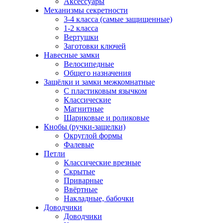
Аксессуары
Механизмы секретности
3-4 класса (самые защищенные)
1-2 класса
Вертушки
Заготовки ключей
Навесные замки
Велосипедные
Общего назначения
Защёлки и замки межкомнатные
С пластиковым язычком
Классические
Магнитные
Шариковые и роликовые
Кнобы (ручки-защелки)
Округлой формы
Фалевые
Петли
Классические врезные
Скрытые
Приварные
Ввёртные
Накладные, бабочки
Доводчики
Доводчики