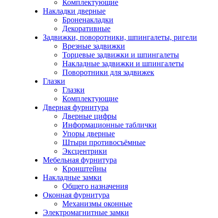
Комплектующие
Накладки дверные
Броненакладки
Декоративные
Задвижки, поворотники, шпингалеты, ригели
Врезные задвижки
Торцевые задвижки и шпингалеты
Накладные задвижки и шпингалеты
Поворотники для задвижек
Глазки
Глазки
Комплектующие
Дверная фурнитура
Дверные цифры
Информационные таблички
Упоры дверные
Штыри противосъёмные
Эксцентрики
Мебельная фурнитура
Кронштейны
Накладные замки
Общего назначения
Оконная фурнитура
Механизмы оконные
Электромагнитные замки