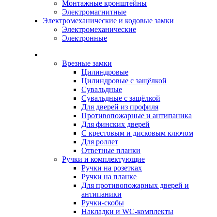
Монтажные кронштейны
Электромагнитные
Электромеханические и кодовые замки
Электромеханические
Электронные
Каталог
Врезные замки
Цилиндровые
Цилиндровые с защёлкой
Сувальдные
Сувальдные с защёлкой
Для дверей из профиля
Противопожарные и антипаника
Для финских дверей
С крестовым и дисковым ключом
Для роллет
Ответные планки
Ручки и комплектующие
Ручки на розетках
Ручки на планке
Для противопожарных дверей и
антипаники
Ручки-скобы
Накладки и WC-комплекты