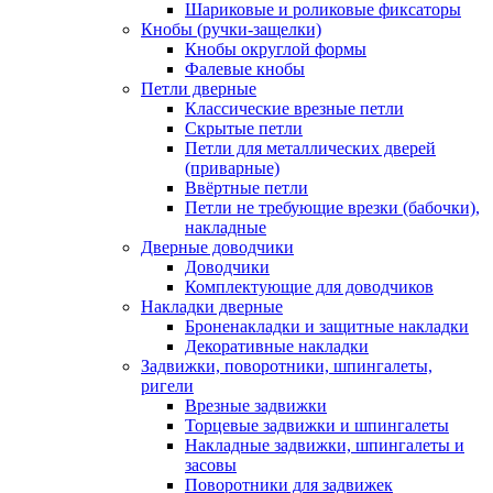
Шариковые и роликовые фиксаторы
Кнобы (ручки-защелки)
Кнобы округлой формы
Фалевые кнобы
Петли дверные
Классические врезные петли
Скрытые петли
Петли для металлических дверей
(приварные)
Ввёртные петли
Петли не требующие врезки (бабочки),
накладные
Дверные доводчики
Доводчики
Комплектующие для доводчиков
Накладки дверные
Броненакладки и защитные накладки
Декоративные накладки
Задвижки, поворотники, шпингалеты,
ригели
Врезные задвижки
Торцевые задвижки и шпингалеты
Накладные задвижки, шпингалеты и
засовы
Поворотники для задвижек