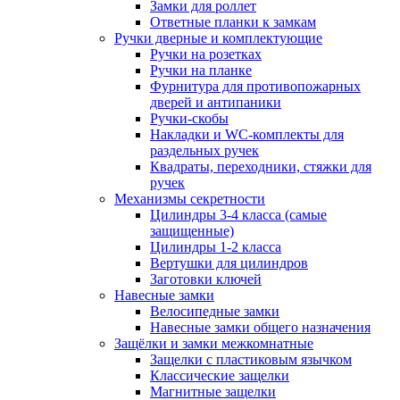
Замки для роллет
Ответные планки к замкам
Ручки дверные и комплектующие
Ручки на розетках
Ручки на планке
Фурнитура для противопожарных
дверей и антипаники
Ручки-скобы
Накладки и WC-комплекты для
раздельных ручек
Квадраты, переходники, стяжки для
ручек
Механизмы секретности
Цилиндры 3-4 класса (самые
защищенные)
Цилиндры 1-2 класса
Вертушки для цилиндров
Заготовки ключей
Навесные замки
Велосипедные замки
Навесные замки общего назначения
Защёлки и замки межкомнатные
Защелки с пластиковым язычком
Классические защелки
Магнитные защелки