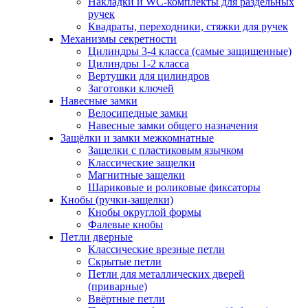
Накладки и WC-комплекты для раздельных
ручек
Квадраты, переходники, стяжки для ручек
Механизмы секретности
Цилиндры 3-4 класса (самые защищенные)
Цилиндры 1-2 класса
Вертушки для цилиндров
Заготовки ключей
Навесные замки
Велосипедные замки
Навесные замки общего назначения
Защёлки и замки межкомнатные
Защелки с пластиковым язычком
Классические защелки
Магнитные защелки
Шариковые и роликовые фиксаторы
Кнобы (ручки-защелки)
Кнобы округлой формы
Фалевые кнобы
Петли дверные
Классические врезные петли
Скрытые петли
Петли для металлических дверей
(приварные)
Ввёртные петли