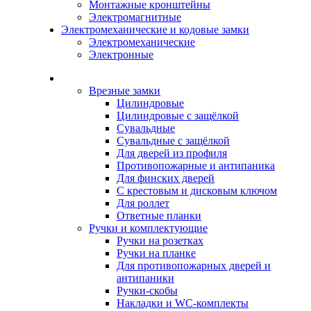
Монтажные кронштейны
Электромагнитные
Электромеханические и кодовые замки
Электромеханические
Электронные
Каталог
Врезные замки
Цилиндровые
Цилиндровые с защёлкой
Сувальдные
Сувальдные с защёлкой
Для дверей из профиля
Противопожарные и антипаника
Для финских дверей
С крестовым и дисковым ключом
Для роллет
Ответные планки
Ручки и комплектующие
Ручки на розетках
Ручки на планке
Для противопожарных дверей и
антипаники
Ручки-скобы
Накладки и WC-комплекты