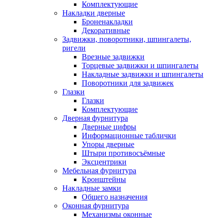
Комплектующие
Накладки дверные
Броненакладки
Декоративные
Задвижки, поворотники, шпингалеты,
ригели
Врезные задвижки
Торцевые задвижки и шпингалеты
Накладные задвижки и шпингалеты
Поворотники для задвижек
Глазки
Глазки
Комплектующие
Дверная фурнитура
Дверные цифры
Информационные таблички
Упоры дверные
Штыри противосъёмные
Эксцентрики
Мебельная фурнитура
Кронштейны
Накладные замки
Общего назначения
Оконная фурнитура
Механизмы оконные