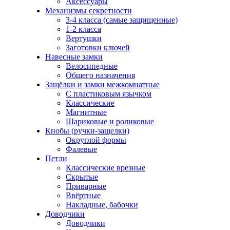
Аксессуары
Механизмы секретности
3-4 класса (самые защищенные)
1-2 класса
Вертушки
Заготовки ключей
Навесные замки
Велосипедные
Общего назначения
Защёлки и замки межкомнатные
С пластиковым язычком
Классические
Магнитные
Шариковые и роликовые
Кнобы (ручки-защелки)
Округлой формы
Фалевые
Петли
Классические врезные
Скрытые
Приварные
Ввёртные
Накладные, бабочки
Доводчики
Доводчики