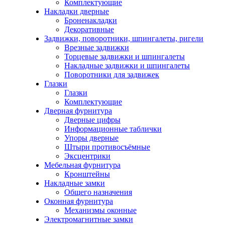
Комплектующие
Накладки дверные
Броненакладки
Декоративные
Задвижки, поворотники, шпингалеты, ригели
Врезные задвижки
Торцевые задвижки и шпингалеты
Накладные задвижки и шпингалеты
Поворотники для задвижек
Глазки
Глазки
Комплектующие
Дверная фурнитура
Дверные цифры
Информационные таблички
Упоры дверные
Штыри противосъёмные
Эксцентрики
Мебельная фурнитура
Кронштейны
Накладные замки
Общего назначения
Оконная фурнитура
Механизмы оконные
Электромагнитные замки