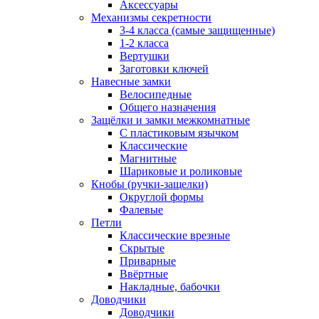
Аксессуары
Механизмы секретности
3-4 класса (самые защищенные)
1-2 класса
Вертушки
Заготовки ключей
Навесные замки
Велосипедные
Общего назначения
Защёлки и замки межкомнатные
С пластиковым язычком
Классические
Магнитные
Шариковые и роликовые
Кнобы (ручки-защелки)
Округлой формы
Фалевые
Петли
Классические врезные
Скрытые
Приварные
Ввёртные
Накладные, бабочки
Доводчики
Доводчики