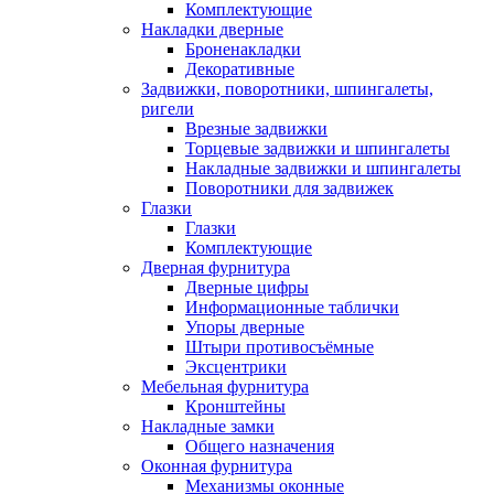
Комплектующие
Накладки дверные
Броненакладки
Декоративные
Задвижки, поворотники, шпингалеты,
ригели
Врезные задвижки
Торцевые задвижки и шпингалеты
Накладные задвижки и шпингалеты
Поворотники для задвижек
Глазки
Глазки
Комплектующие
Дверная фурнитура
Дверные цифры
Информационные таблички
Упоры дверные
Штыри противосъёмные
Эксцентрики
Мебельная фурнитура
Кронштейны
Накладные замки
Общего назначения
Оконная фурнитура
Механизмы оконные