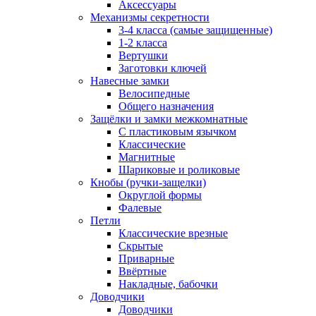
Аксессуары
Механизмы секретности
3-4 класса (самые защищенные)
1-2 класса
Вертушки
Заготовки ключей
Навесные замки
Велосипедные
Общего назначения
Защёлки и замки межкомнатные
С пластиковым язычком
Классические
Магнитные
Шариковые и роликовые
Кнобы (ручки-защелки)
Округлой формы
Фалевые
Петли
Классические врезные
Скрытые
Приварные
Ввёртные
Накладные, бабочки
Доводчики
Доводчики