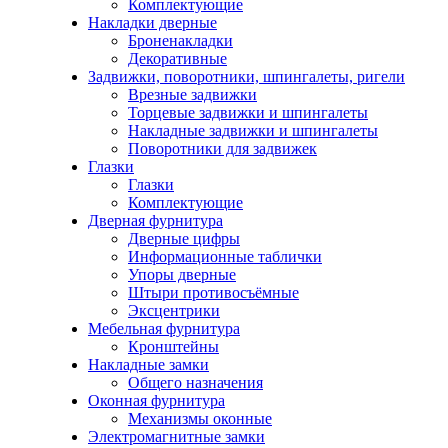
Комплектующие
Накладки дверные
Броненакладки
Декоративные
Задвижки, поворотники, шпингалеты, ригели
Врезные задвижки
Торцевые задвижки и шпингалеты
Накладные задвижки и шпингалеты
Поворотники для задвижек
Глазки
Глазки
Комплектующие
Дверная фурнитура
Дверные цифры
Информационные таблички
Упоры дверные
Штыри противосъёмные
Эксцентрики
Мебельная фурнитура
Кронштейны
Накладные замки
Общего назначения
Оконная фурнитура
Механизмы оконные
Электромагнитные замки