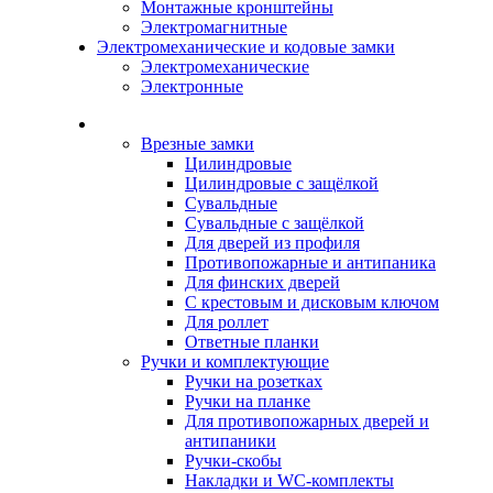
Монтажные кронштейны
Электромагнитные
Электромеханические и кодовые замки
Электромеханические
Электронные
Каталог
Врезные замки
Цилиндровые
Цилиндровые с защёлкой
Сувальдные
Сувальдные с защёлкой
Для дверей из профиля
Противопожарные и антипаника
Для финских дверей
С крестовым и дисковым ключом
Для роллет
Ответные планки
Ручки и комплектующие
Ручки на розетках
Ручки на планке
Для противопожарных дверей и
антипаники
Ручки-скобы
Накладки и WC-комплекты