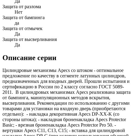
Да
Защита от разлома
Нет
Защита от бампинга
да
Защита от отмычек
Да
Защита от высверливания
Да
Описание серии
Цилиндровые механизмы Apecs со штоком - оптимальное
предложение по качеству в сегменте латунных цилиндров,
предназначенных для входных дверей. Прошли испытания и
сертификацию в России по 2 классу согласно ГОСТ 5089-
2011. В цилиндровых механизмах Apecs реализована защита
от бампинга, манипуляционных методов вскрытия,
высверливания. Рекомендации по использованию с другими
товарами для установки на входную дверь (приобретаются
отдельно): - накладка декоративная Apecs DP-XX-K (со
стороны штока); - накладная броненакладка Apecs Protector
Basic; - врезная броненакладка Apecs Protector Pro 50. -
вертушки Apecs С11, С13, С15; - вставка для цилиндровой
накладки Apecs DP-C (при условии использования обычной