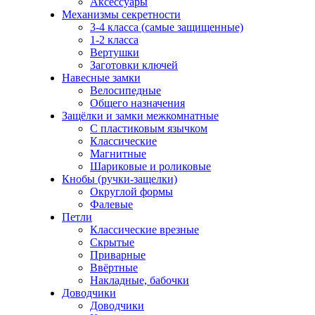
Аксессуары
Механизмы секретности
3-4 класса (самые защищенные)
1-2 класса
Вертушки
Заготовки ключей
Навесные замки
Велосипедные
Общего назначения
Защёлки и замки межкомнатные
С пластиковым язычком
Классические
Магнитные
Шариковые и роликовые
Кнобы (ручки-защелки)
Округлой формы
Фалевые
Петли
Классические врезные
Скрытые
Приварные
Ввёртные
Накладные, бабочки
Доводчики
Доводчики