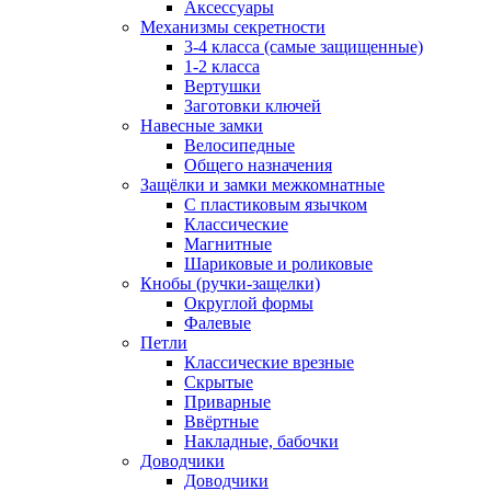
Аксессуары
Механизмы секретности
3-4 класса (самые защищенные)
1-2 класса
Вертушки
Заготовки ключей
Навесные замки
Велосипедные
Общего назначения
Защёлки и замки межкомнатные
С пластиковым язычком
Классические
Магнитные
Шариковые и роликовые
Кнобы (ручки-защелки)
Округлой формы
Фалевые
Петли
Классические врезные
Скрытые
Приварные
Ввёртные
Накладные, бабочки
Доводчики
Доводчики