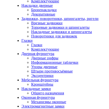
Комплектующие
Накладки дверные
Броненакладки
Декоративные
Задвижки, поворотники, шпингалеты, ригели
Врезные задвижки
Торцевые задвижки и шпингалеты
Накладные задвижки и шпингалеты
Поворотники для задвижек
Глазки
Глазки
Комплектующие
Дверная фурнитура
Дверные цифры
Информационные таблички
Упоры дверные
Штыри противосъёмные
Эксцентрики
Мебельная фурнитура
Кронштейны
Накладные замки
Общего назначения
Оконная фурнитура
Механизмы оконные
Электромагнитные замки