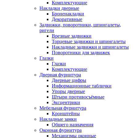
Комплектующие
Накладки дверные
Броненакладки
Декоративные
Задвижки, поворотники, шпингалеты,
ригели
Врезные задвижки
Торцевые задвижки и шпингалеты
Накладные задвижки и шпингалеты
Поворотники для задвижек
Глазки
Глазки
Комплектующие
Дверная фурнитура
Дверные цифры
Информационные таблички
Упоры дверные
Штыри противосъёмные
Эксцентрики
Мебельная фурнитура
Кронштейны
Накладные замки
Общего назначения
Оконная фурнитура
Механизмы оконные