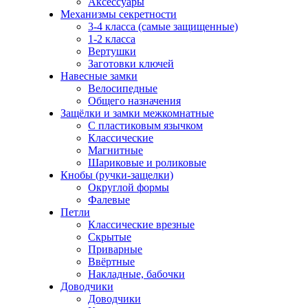
Аксессуары
Механизмы секретности
3-4 класса (самые защищенные)
1-2 класса
Вертушки
Заготовки ключей
Навесные замки
Велосипедные
Общего назначения
Защёлки и замки межкомнатные
С пластиковым язычком
Классические
Магнитные
Шариковые и роликовые
Кнобы (ручки-защелки)
Округлой формы
Фалевые
Петли
Классические врезные
Скрытые
Приварные
Ввёртные
Накладные, бабочки
Доводчики
Доводчики