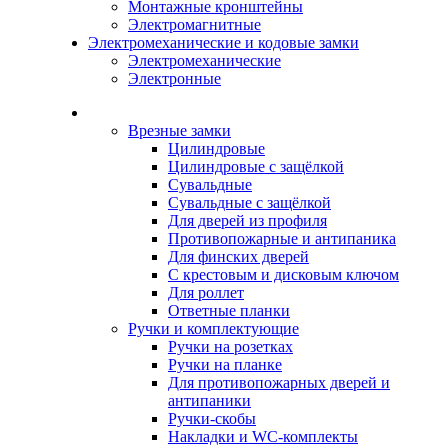
Монтажные кронштейны
Электромагнитные
Электромеханические и кодовые замки
Электромеханические
Электронные
Каталог
Врезные замки
Цилиндровые
Цилиндровые с защёлкой
Сувальдные
Сувальдные с защёлкой
Для дверей из профиля
Противопожарные и антипаника
Для финских дверей
С крестовым и дисковым ключом
Для роллет
Ответные планки
Ручки и комплектующие
Ручки на розетках
Ручки на планке
Для противопожарных дверей и
антипаники
Ручки-скобы
Накладки и WC-комплекты