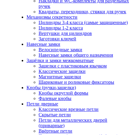
Накладки и WC-комплекты для раздельных
ручек
Квадраты, переходники, стяжки для ручек
Механизмы секретности
Цилиндры 3-4 класса (самые защищенные)
Цилиндры 1-2 класса
Вертушки для цилиндров
Заготовки ключей
Навесные замки
Велосипедные замки
Навесные замки общего назначения
Защёлки и замки межкомнатные
Защелки с пластиковым язычком
Классические защелки
Магнитные защелки
Шариковые и роликовые фиксаторы
Кнобы (ручки-защелки)
Кнобы округлой формы
Фалевые кнобы
Петли дверные
Классические врезные петли
Скрытые петли
Петли для металлических дверей
(приварные)
Ввёртные петли