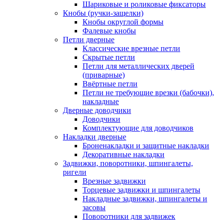
Шариковые и роликовые фиксаторы
Кнобы (ручки-защелки)
Кнобы округлой формы
Фалевые кнобы
Петли дверные
Классические врезные петли
Скрытые петли
Петли для металлических дверей
(приварные)
Ввёртные петли
Петли не требующие врезки (бабочки),
накладные
Дверные доводчики
Доводчики
Комплектующие для доводчиков
Накладки дверные
Броненакладки и защитные накладки
Декоративные накладки
Задвижки, поворотники, шпингалеты,
ригели
Врезные задвижки
Торцевые задвижки и шпингалеты
Накладные задвижки, шпингалеты и
засовы
Поворотники для задвижек