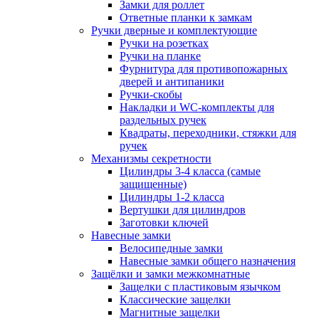
Замки для роллет
Ответные планки к замкам
Ручки дверные и комплектующие
Ручки на розетках
Ручки на планке
Фурнитура для противопожарных
дверей и антипаники
Ручки-скобы
Накладки и WC-комплекты для
раздельных ручек
Квадраты, переходники, стяжки для
ручек
Механизмы секретности
Цилиндры 3-4 класса (самые
защищенные)
Цилиндры 1-2 класса
Вертушки для цилиндров
Заготовки ключей
Навесные замки
Велосипедные замки
Навесные замки общего назначения
Защёлки и замки межкомнатные
Защелки с пластиковым язычком
Классические защелки
Магнитные защелки