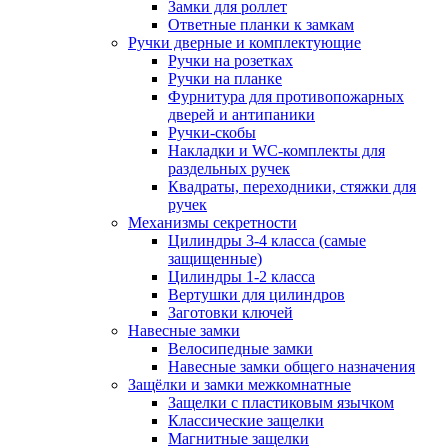
Замки для роллет
Ответные планки к замкам
Ручки дверные и комплектующие
Ручки на розетках
Ручки на планке
Фурнитура для противопожарных
дверей и антипаники
Ручки-скобы
Накладки и WC-комплекты для
раздельных ручек
Квадраты, переходники, стяжки для
ручек
Механизмы секретности
Цилиндры 3-4 класса (самые
защищенные)
Цилиндры 1-2 класса
Вертушки для цилиндров
Заготовки ключей
Навесные замки
Велосипедные замки
Навесные замки общего назначения
Защёлки и замки межкомнатные
Защелки с пластиковым язычком
Классические защелки
Магнитные защелки