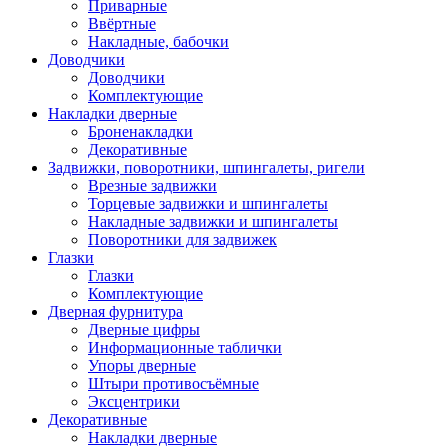
Приварные
Ввёртные
Накладные, бабочки
Доводчики
Доводчики
Комплектующие
Накладки дверные
Броненакладки
Декоративные
Задвижки, поворотники, шпингалеты, ригели
Врезные задвижки
Торцевые задвижки и шпингалеты
Накладные задвижки и шпингалеты
Поворотники для задвижек
Глазки
Глазки
Комплектующие
Дверная фурнитура
Дверные цифры
Информационные таблички
Упоры дверные
Штыри противосъёмные
Эксцентрики
Декоративные
Накладки дверные