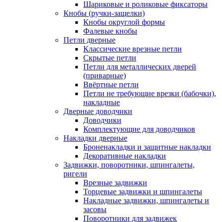
Шариковые и роликовые фиксаторы
Кнобы (ручки-защелки)
Кнобы округлой формы
Фалевые кнобы
Петли дверные
Классические врезные петли
Скрытые петли
Петли для металлических дверей
(приварные)
Ввёртные петли
Петли не требующие врезки (бабочки),
накладные
Дверные доводчики
Доводчики
Комплектующие для доводчиков
Накладки дверные
Броненакладки и защитные накладки
Декоративные накладки
Задвижки, поворотники, шпингалеты,
ригели
Врезные задвижки
Торцевые задвижки и шпингалеты
Накладные задвижки, шпингалеты и
засовы
Поворотники для задвижек