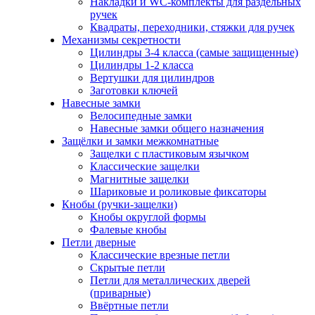
Накладки и WC-комплекты для раздельных
ручек
Квадраты, переходники, стяжки для ручек
Механизмы секретности
Цилиндры 3-4 класса (самые защищенные)
Цилиндры 1-2 класса
Вертушки для цилиндров
Заготовки ключей
Навесные замки
Велосипедные замки
Навесные замки общего назначения
Защёлки и замки межкомнатные
Защелки с пластиковым язычком
Классические защелки
Магнитные защелки
Шариковые и роликовые фиксаторы
Кнобы (ручки-защелки)
Кнобы округлой формы
Фалевые кнобы
Петли дверные
Классические врезные петли
Скрытые петли
Петли для металлических дверей
(приварные)
Ввёртные петли