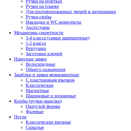
Ручки на розетках
Ручки на планке
Для противопожарных дверей и антипаники
Ручки-скобы
Накладки и WC-комплекты
Аксессуары
Механизмы секретности
3-4 класса (самые защищенные)
1-2 класса
Вертушки
Заготовки ключей
Навесные замки
Велосипедные
Общего назначения
Защёлки и замки межкомнатные
С пластиковым язычком
Классические
Магнитные
Шариковые и роликовые
Кнобы (ручки-защелки)
Округлой формы
Фалевые
Петли
Классические врезные
Скрытые