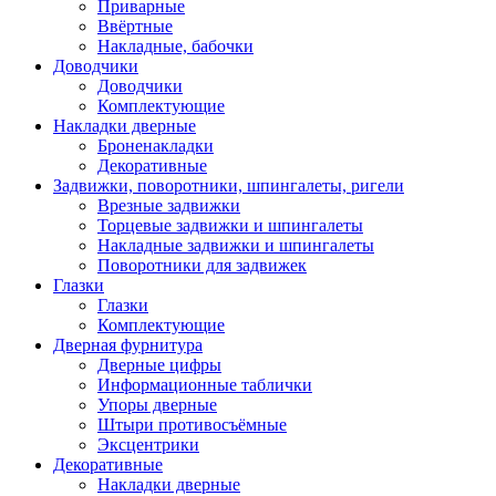
Приварные
Ввёртные
Накладные, бабочки
Доводчики
Доводчики
Комплектующие
Накладки дверные
Броненакладки
Декоративные
Задвижки, поворотники, шпингалеты, ригели
Врезные задвижки
Торцевые задвижки и шпингалеты
Накладные задвижки и шпингалеты
Поворотники для задвижек
Глазки
Глазки
Комплектующие
Дверная фурнитура
Дверные цифры
Информационные таблички
Упоры дверные
Штыри противосъёмные
Эксцентрики
Декоративные
Накладки дверные