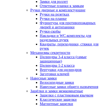
Замки для роллет
Ответные планки к замкам
Ручки дверные и комплектующие
Ручки на розетках
Ручки на планке
Фурнитура для противопожарных
дверей и антипаники
Ручки-скобы
Накладки и WC-комплекты для
раздельных ручек
Квадраты, переходники, стяжки для
ручек
Механизмы секретности
Цилиндры 3-4 класса (самые
защищенные)
Цилиндры 1-2 класса
Вертушки для цилиндров
Заготовки ключей
Навесные замки
Велосипедные замки
Навесные замки общего назначения
Защёлки и замки межкомнатные
Защелки с пластиковым язычком
Классические защелки
Магнитные защелки