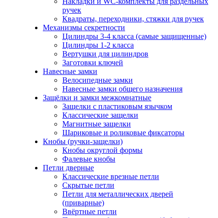
Накладки и WC-комплекты для раздельных
ручек
Квадраты, переходники, стяжки для ручек
Механизмы секретности
Цилиндры 3-4 класса (самые защищенные)
Цилиндры 1-2 класса
Вертушки для цилиндров
Заготовки ключей
Навесные замки
Велосипедные замки
Навесные замки общего назначения
Защёлки и замки межкомнатные
Защелки с пластиковым язычком
Классические защелки
Магнитные защелки
Шариковые и роликовые фиксаторы
Кнобы (ручки-защелки)
Кнобы округлой формы
Фалевые кнобы
Петли дверные
Классические врезные петли
Скрытые петли
Петли для металлических дверей
(приварные)
Ввёртные петли