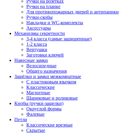
Ручки на розетках
Ручки на планке
Для противопожарных дверей и антипаники
Ручки-скобы
Накладки и WC-комплекты
Аксессуары
Механизмы секретности
3-4 класса (самые защищенные)
1-2 класса
Вертушки
Заготовки ключей
Навесные замки
Велосипедные
Общего назначения
Защёлки и замки межкомнатные
С пластиковым язычком
Классические
Магнитные
Шариковые и роликовые
Кнобы (ручки-защелки)
Округлой формы
Фалевые
Петли
Классические врезные
Скрытые