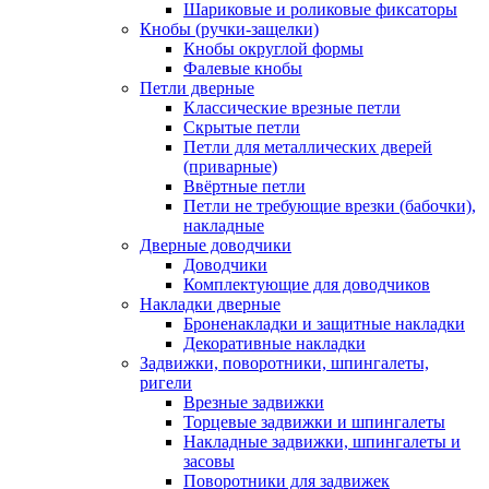
Шариковые и роликовые фиксаторы
Кнобы (ручки-защелки)
Кнобы округлой формы
Фалевые кнобы
Петли дверные
Классические врезные петли
Скрытые петли
Петли для металлических дверей
(приварные)
Ввёртные петли
Петли не требующие врезки (бабочки),
накладные
Дверные доводчики
Доводчики
Комплектующие для доводчиков
Накладки дверные
Броненакладки и защитные накладки
Декоративные накладки
Задвижки, поворотники, шпингалеты,
ригели
Врезные задвижки
Торцевые задвижки и шпингалеты
Накладные задвижки, шпингалеты и
засовы
Поворотники для задвижек