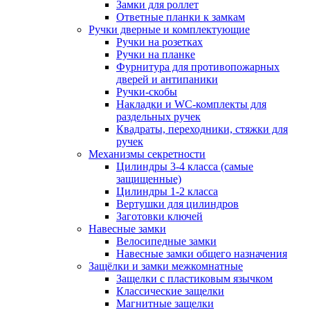
Замки для роллет
Ответные планки к замкам
Ручки дверные и комплектующие
Ручки на розетках
Ручки на планке
Фурнитура для противопожарных
дверей и антипаники
Ручки-скобы
Накладки и WC-комплекты для
раздельных ручек
Квадраты, переходники, стяжки для
ручек
Механизмы секретности
Цилиндры 3-4 класса (самые
защищенные)
Цилиндры 1-2 класса
Вертушки для цилиндров
Заготовки ключей
Навесные замки
Велосипедные замки
Навесные замки общего назначения
Защёлки и замки межкомнатные
Защелки с пластиковым язычком
Классические защелки
Магнитные защелки