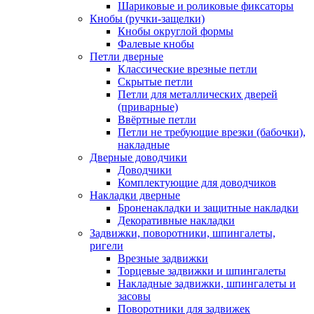
Шариковые и роликовые фиксаторы
Кнобы (ручки-защелки)
Кнобы округлой формы
Фалевые кнобы
Петли дверные
Классические врезные петли
Скрытые петли
Петли для металлических дверей
(приварные)
Ввёртные петли
Петли не требующие врезки (бабочки),
накладные
Дверные доводчики
Доводчики
Комплектующие для доводчиков
Накладки дверные
Броненакладки и защитные накладки
Декоративные накладки
Задвижки, поворотники, шпингалеты,
ригели
Врезные задвижки
Торцевые задвижки и шпингалеты
Накладные задвижки, шпингалеты и
засовы
Поворотники для задвижек