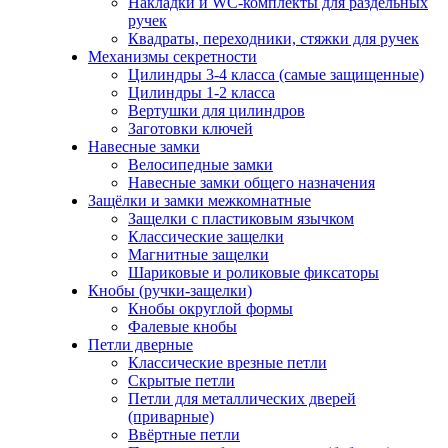
Накладки и WC-комплекты для раздельных
ручек
Квадраты, переходники, стяжки для ручек
Механизмы секретности
Цилиндры 3-4 класса (самые защищенные)
Цилиндры 1-2 класса
Вертушки для цилиндров
Заготовки ключей
Навесные замки
Велосипедные замки
Навесные замки общего назначения
Защёлки и замки межкомнатные
Защелки с пластиковым язычком
Классические защелки
Магнитные защелки
Шариковые и роликовые фиксаторы
Кнобы (ручки-защелки)
Кнобы округлой формы
Фалевые кнобы
Петли дверные
Классические врезные петли
Скрытые петли
Петли для металлических дверей
(приварные)
Ввёртные петли